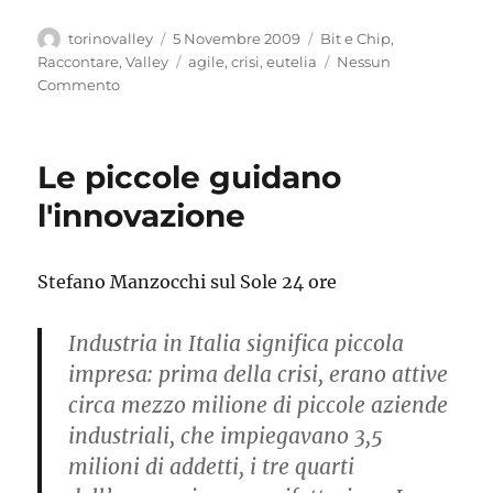
Autore
Pubblicato
Categorie
torinovalley
5 Novembre 2009
Bit e Chip
,
il
Tag
Raccontare
,
Valley
agile
,
crisi
,
eutelia
Nessun
Commento
Le piccole guidano
l'innovazione
Stefano Manzocchi sul Sole 24 ore
Industria in Italia significa piccola
impresa: prima della crisi, erano attive
circa mezzo milione di piccole aziende
industriali, che impiegavano 3,5
milioni di addetti, i tre quarti