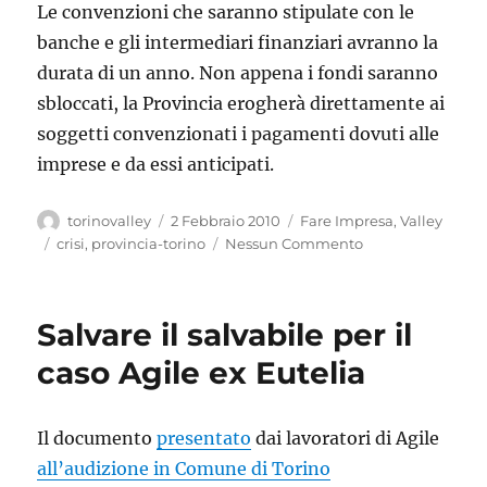
Le convenzioni che saranno stipulate con le
banche e gli intermediari finanziari avranno la
durata di un anno. Non appena i fondi saranno
sbloccati, la Provincia erogherà direttamente ai
soggetti convenzionati i pagamenti dovuti alle
imprese e da essi anticipati.
Autore
Pubblicato
Categorie
torinovalley
2 Febbraio 2010
Fare Impresa
,
Valley
il
Tag
crisi
,
provincia-torino
Nessun Commento
Salvare il salvabile per il
caso Agile ex Eutelia
Il documento
presentato
dai lavoratori di Agile
all’audizione in Comune di Torino