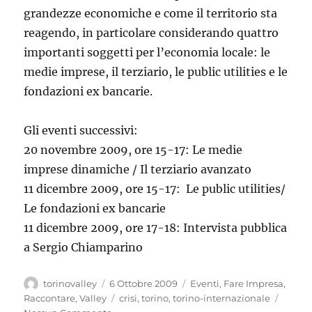
grandezze economiche e come il territorio sta
reagendo, in particolare considerando quattro
importanti soggetti per l’economia locale: le
medie imprese, il terziario, le public utilities e le
fondazioni ex bancarie.
Gli eventi successivi:
20 novembre 2009, ore 15-17: Le medie
imprese dinamiche / Il terziario avanzato
11 dicembre 2009, ore 15-17: Le public utilities/
Le fondazioni ex bancarie
11 dicembre 2009, ore 17-18: Intervista pubblica
a Sergio Chiamparino
Autore
Pubblicato
Categorie
torinovalley
6 Ottobre 2009
Eventi
,
Fare Impresa
,
il
Tag
Raccontare
,
Valley
crisi
,
torino
,
torino-internazionale