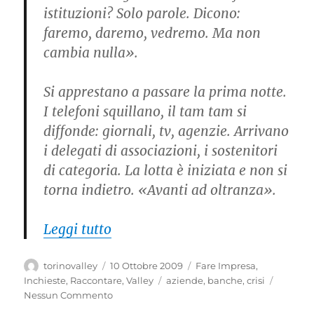
istituzioni? Solo parole. Dicono:
faremo, daremo, vedremo. Ma non
cambia nulla».
Si apprestano a passare la prima notte.
I telefoni squillano, il tam tam si
diffonde: giornali, tv, agenzie. Arrivano
i delegati di associazioni, i sostenitori
di categoria. La lotta è iniziata e non si
torna indietro. «Avanti ad oltranza».
“Sciopero della fame contro le 
Leggi tutto
Autore
Pubblicato
Categorie
torinovalley
10 Ottobre 2009
Fare Impresa
,
il
Tag
Inchieste
,
Raccontare
,
Valley
aziende
,
banche
,
crisi
Nessun Commento