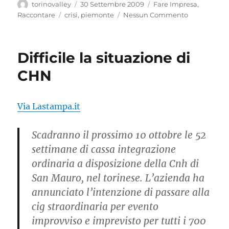
Autore
Pubblicato
Categorie
torinovalley
30 Settembre 2009
Fare Impresa
,
il
Tag
Raccontare
crisi
,
piemonte
Nessun Commento
Difficile la situazione di
CHN
Via Lastampa.it
Scadranno il prossimo 10 ottobre le 52
settimane di cassa integrazione
ordinaria a disposizione della Cnh di
San Mauro, nel torinese. L’azienda ha
annunciato l’intenzione di passare alla
cig straordinaria per evento
improvviso e imprevisto per tutti i 700