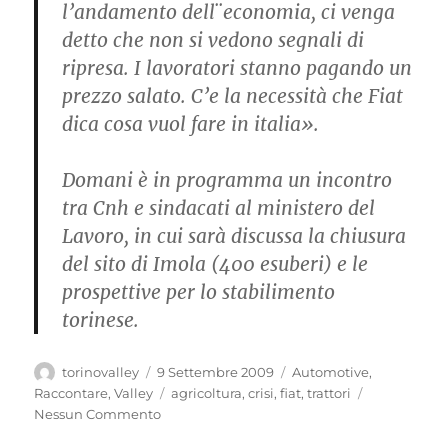
l’andamento dell¨economia, ci venga
detto che non si vedono segnali di
ripresa. I lavoratori stanno pagando un
prezzo salato. C’e la necessità che Fiat
dica cosa vuol fare in italia».
Domani è in programma un incontro
tra Cnh e sindacati al ministero del
Lavoro, in cui sarà discussa la chiusura
del sito di Imola (400 esuberi) e le
prospettive per lo stabilimento
torinese.
Autore
Pubblicato
Categorie
torinovalley
9 Settembre 2009
Automotive
,
il
Tag
Raccontare
,
Valley
agricoltura
,
crisi
,
fiat
,
trattori
Nessun Commento