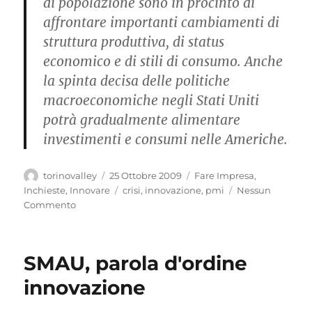
di popolazione sono in procinto di
affrontare importanti cambiamenti di
struttura produttiva, di status
economico e di stili di consumo. Anche
la spinta decisa delle politiche
macroeconomiche negli Stati Uniti
potrà gradualmente alimentare
investimenti e consumi nelle Americhe.
Autore
Pubblicato
Categorie
torinovalley
25 Ottobre 2009
Fare Impresa
,
il
Tag
Inchieste
,
Innovare
crisi
,
innovazione
,
pmi
Nessun
Commento
SMAU, parola d'ordine
innovazione