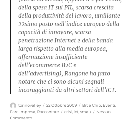
della spesa IT sul PIL, scarsa crescita
della produttività del lavoro, umiliante
22simo posto nell’indice europeo della
capacità di innovare, scarsa
penetrazione Internet e della banda
larga rispetto alla media europea,
affermazione insufficiente
dell’ecommerce B2C e
dell’advertising), Rangone ha fatto
notare che ci sono alcuni segnali
incoraggianti da altri settori dell’ICT.
Autore
Pubblicato
Categorie
torinovalley
22 Ottobre 2009
Bit e Chip
,
Eventi
,
il
Tag
Fare Impresa
,
Raccontare
crisi
,
ict
,
smau
Nessun
Commento