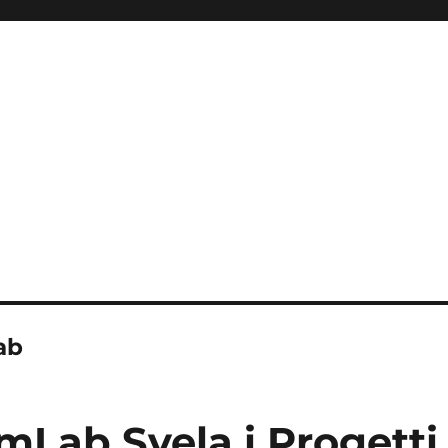
ab
mLab Svela i Progetti