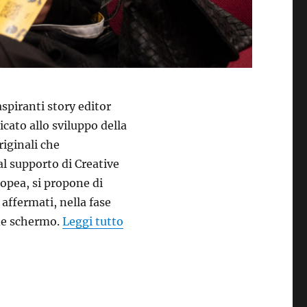
aspiranti story editor
cato allo sviluppo della
riginali che
al supporto di Creative
pea, si propone di
affermati, nella fase
“TorinoFilmLab Svela i Progetti 
nde schermo.
Leggi tutto