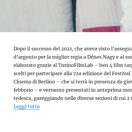
Dopo il successo del 2021, che aveva visto l’assegn
d’argento per la miglior regia a Dénes Nagy e al su
elaborato grazie al TorinoFilmLab – ben 4 film tar
scelti per partecipare alla 72a edizione del Festiva
Cinema di Berlino – che si terrà in presenza da gi
febbraio – e verranno presentati in anteprima mond
tedesca, gareggiando nelle diverse sezioni di cui 2 
“Sono 4 i film del TorinoFilmLab in gara
Leggi tutto