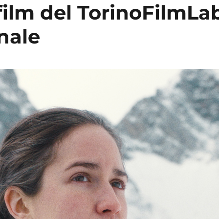
film del TorinoFilmLa
inale