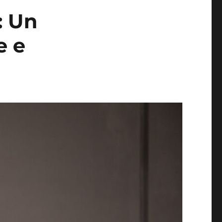
: Un
e e