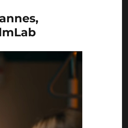
Cannes,
ilmLab