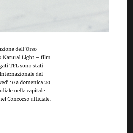
azione dell’Orso
o Natural Light – film
gati TFL sono stati
l Internazionale del
ovedì 10 a domenica 20
iale nella capitale
nel Concorso ufficiale.
 alla Berlinale”