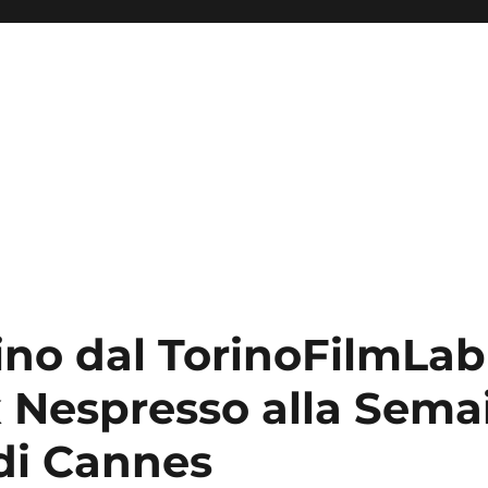
no dal TorinoFilmLab 
x Nespresso alla Sema
 di Cannes