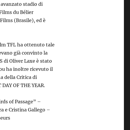
 avanzato stadio di
 Films du Bélier
ilms (Brasile), ed è
film TFL ha ottenuto tale
evano già convinto la
 di Oliver Laxe è stato
 ha inoltre ricevuto il
 della Critica di
T DAY OF THE YEAR.
irds of Passage” –
a e Cristina Gallego –
teurs