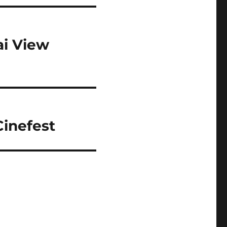
ai View
Cinefest