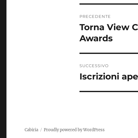
Navigazione
PRECEDENTE
articoli
Torna View Co
Articolo
precedente:
Awards
SUCCESSIVO
Iscrizioni ap
Articolo
successivo:
Cabiria
Proudly powered by WordPress