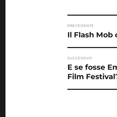
Navigazione
PRECEDENTE
articoli
Il Flash Mob 
Articolo
precedente:
SUCCESSIVO
E se fosse Em
Articolo
successivo:
Film Festival