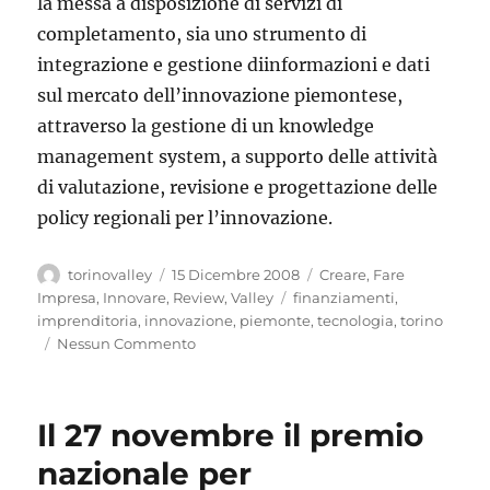
la messa a disposizione di servizi di
completamento, sia uno strumento di
integrazione e gestione diinformazioni e dati
sul mercato dell’innovazione piemontese,
attraverso la gestione di un knowledge
management system, a supporto delle attività
di valutazione, revisione e progettazione delle
policy regionali per l’innovazione.
Autore
Pubblicato
Categorie
torinovalley
15 Dicembre 2008
Creare
,
Fare
il
Tag
Impresa
,
Innovare
,
Review
,
Valley
finanziamenti
,
imprenditoria
,
innovazione
,
piemonte
,
tecnologia
,
torino
Nessun Commento
Il 27 novembre il premio
nazionale per