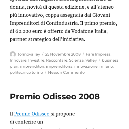
donna, novità di questa edizione, e all’ateneo
più innovativo, coppa assegnata dai Giovani
Imprenditori di Confindustria. Il primo premio,
di 60.000 euro è offerto da Vodafone Italia,
partner strategico dell’iniziativa.
Autore
Pubblicato
Categorie
torinovalley
25 Novembre 2008
Fare Impresa
,
il
Tag
Innovare
,
Investire
,
Raccontare
,
Scienza
,
Valley
business
plan
,
imprenditori
,
imprenditoria
,
innovazione
,
milano
,
politecnico torino
Nessun Commento
Premio Odisseo 2008
Il
Premio Odisseo
si propone
di conferire un