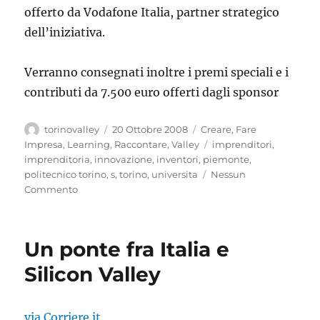
offerto da Vodafone Italia, partner strategico
dell’iniziativa.
Verranno consegnati inoltre i premi speciali e i
contributi da 7.500 euro offerti dagli sponsor
Autore
Pubblicato
Categorie
torinovalley
20 Ottobre 2008
Creare
,
Fare
il
Tag
Impresa
,
Learning
,
Raccontare
,
Valley
imprenditori
,
imprenditoria
,
innovazione
,
inventori
,
piemonte
,
politecnico torino
,
s
,
torino
,
universita
Nessun
Commento
Un ponte fra Italia e
Silicon Valley
via Corriere.it