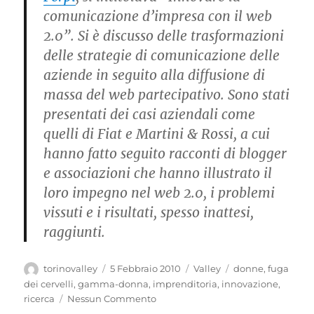
comunicazione d’impresa con il web
2.0”. Si è discusso delle trasformazioni
delle strategie di comunicazione delle
aziende in seguito alla diffusione di
massa del web partecipativo. Sono stati
presentati dei casi aziendali come
quelli di Fiat e Martini & Rossi, a cui
hanno fatto seguito racconti di blogger
e associazioni che hanno illustrato il
loro impegno nel web 2.0, i problemi
vissuti e i risultati, spesso inattesi,
raggiunti.
Autore
Pubblicato
Categorie
Tag
torinovalley
5 Febbraio 2010
Valley
donne
,
fuga
il
dei cervelli
,
gamma-donna
,
imprenditoria
,
innovazione
,
ricerca
Nessun Commento