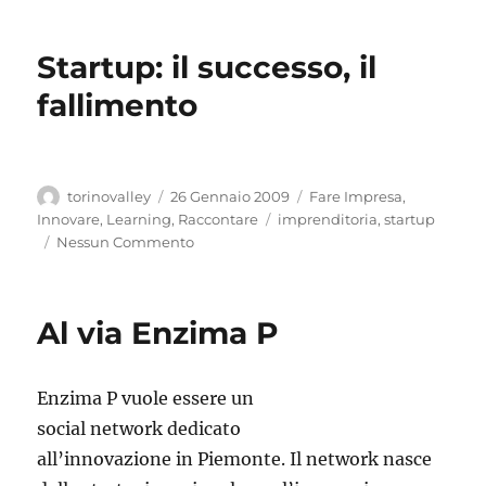
Startup: il successo, il
fallimento
Autore
Pubblicato
Categorie
torinovalley
26 Gennaio 2009
Fare Impresa
,
il
Tag
Innovare
,
Learning
,
Raccontare
imprenditoria
,
startup
Nessun Commento
Al via Enzima P
Enzima P vuole essere un
social network dedicato
all’innovazione in Piemonte. Il network nasce