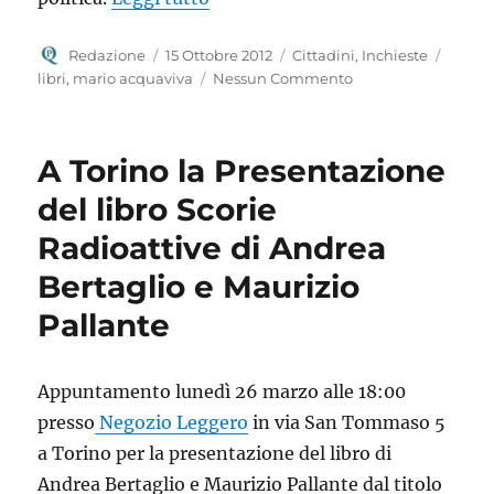
Autore
Pubblicato
Categorie
Tag
Redazione
15 Ottobre 2012
Cittadini
,
Inchieste
il
libri
,
mario acquaviva
Nessun Commento
A Torino la Presentazione
del libro Scorie
Radioattive di Andrea
Bertaglio e Maurizio
Pallante
Appuntamento lunedì 26 marzo alle 18:00
presso
Negozio Leggero
in via San Tommaso 5
a Torino per la presentazione del libro di
Andrea Bertaglio e Maurizio Pallante dal titolo