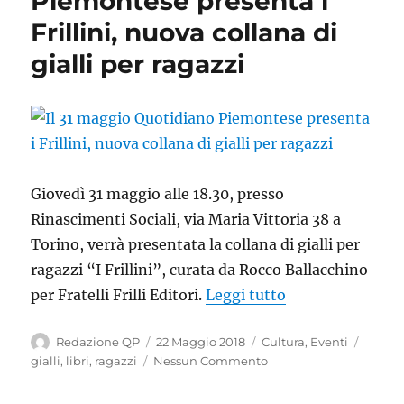
Piemontese presenta i
Frillini, nuova collana di
gialli per ragazzi
Giovedì 31 maggio alle 18.30, presso
Rinascimenti Sociali, via Maria Vittoria 38 a
Torino, verrà presentata la collana di gialli per
ragazzi “I Frillini”, curata da Rocco Ballacchino
“Il 31 maggio Quo
per Fratelli Frilli Editori.
Leggi tutto
Autore
Pubblicato
Categorie
Tag
Redazione QP
22 Maggio 2018
Cultura
,
Eventi
il
gialli
,
libri
,
ragazzi
Nessun Commento