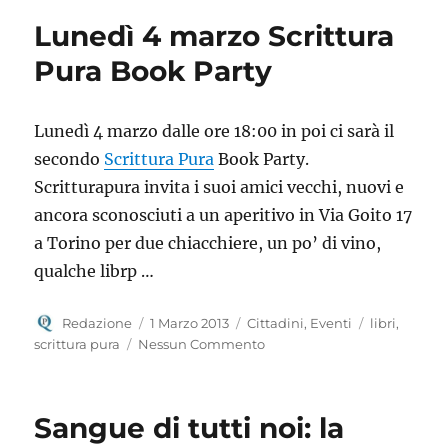
Lunedì 4 marzo Scrittura
Pura Book Party
Lunedì 4 marzo dalle ore 18:00 in poi ci sarà il
secondo
Scrittura Pura
Book Party.
Scritturapura invita i suoi amici vecchi, nuovi e
ancora sconosciuti a un aperitivo in Via Goito 17
a Torino per due chiacchiere, un po’ di vino,
qualche librp …
Autore
Pubblicato
Categorie
Tag
Redazione
1 Marzo 2013
Cittadini
,
Eventi
libri
,
il
scrittura pura
Nessun Commento
Sangue di tutti noi: la