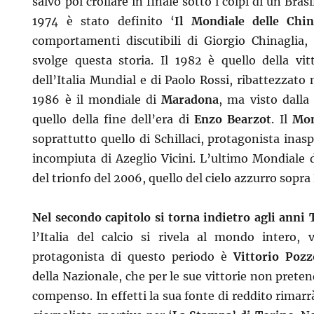
salvo poi crollare in finale sotto i colpi di un Brasi
1974 è stato definito ‘
Il Mondiale delle Chin
comportamenti discutibili di Giorgio Chinaglia, 
svolge questa storia. Il 1982 è quello della vit
dell’Italia Mundial e di Paolo Rossi, ribattezzato n
1986 è il mondiale di
Maradona
, ma visto dalla 
quello della fine dell’era di
Enzo Bearzot
. Il
Mon
soprattutto quello di Schillaci, protagonista inas
incompiuta di Azeglio Vicini. L’ultimo Mondiale d
del trionfo del 2006, quello del cielo azzurro sopra
Nel secondo capitolo si torna indietro agli anni 
l’Italia del calcio si rivela al mondo intero,
protagonista di questo periodo è
Vittorio Pozz
della Nazionale, che per le sue vittorie non preten
compenso. In effetti la sua fonte di reddito rimarr