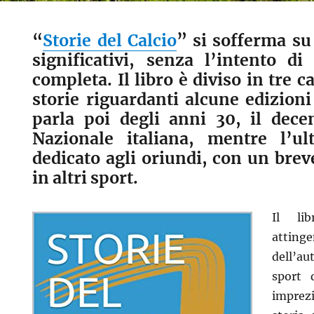
“
Storie del Calcio
” si sofferma s
significativi, senza l’intento di
completa. Il libro è diviso in tre ca
storie riguardanti alcune edizioni
parla poi degli anni 30, il dece
Nazionale italiana, mentre l’ul
dedicato agli oriundi, con un bre
in altri sport.
Il li
attinge
dell’a
sport 
imprezi