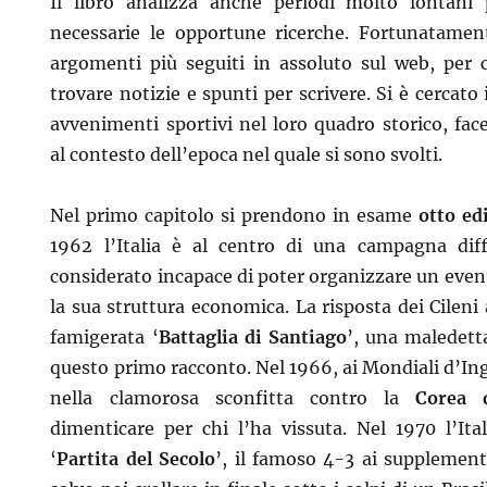
Il libro analizza anche periodi molto lontani 
necessarie le opportune ricerche. Fortunatament
argomenti più seguiti in assoluto sul web, per c
trovare notizie e spunti per scrivere. Si è cercato 
avvenimenti sportivi nel loro quadro storico, fa
al contesto dell’epoca nel quale si sono svolti.
Nel primo capitolo si prendono in esame
otto ed
1962 l’Italia è al centro di una campagna diff
considerato incapace di poter organizzare un even
la sua struttura economica. La risposta dei Cileni
famigerata ‘
Battaglia di Santiago
’, una maledetta
questo primo racconto. Nel 1966, ai Mondiali d’Ingh
nella clamorosa sconfitta contro la
Corea 
dimenticare per chi l’ha vissuta. Nel 1970 l’Ita
‘
Partita del Secolo
’, il famoso 4-3 ai supplement