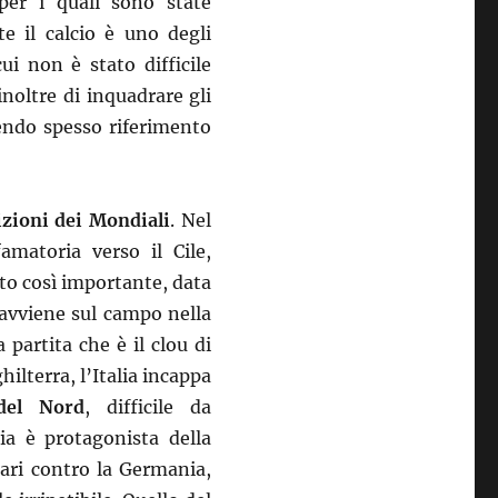
per i quali sono state
e il calcio è uno degli
ui non è stato difficile
inoltre di inquadrare gli
cendo spesso riferimento
izioni dei Mondiali
. Nel
amatoria verso il Cile,
to così importante, data
 avviene sul campo nella
 partita che è il clou di
ilterra, l’Italia incappa
del Nord
, difficile da
lia è protagonista della
ari contro la Germania,