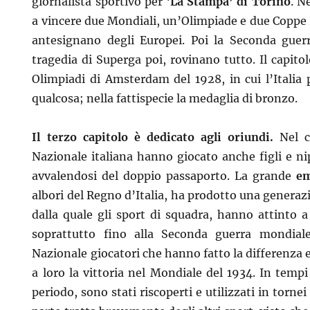
giornalista sportivo per ‘
La Stampa’ di Torino
. N
a vincere due Mondiali, un’Olimpiade e due Coppe I
antesignano degli Europei. Poi la Seconda guer
tragedia di Superga poi, rovinano tutto. Il capito
Olimpiadi di Amsterdam del 1928, in cui l’Italia 
qualcosa; nella fattispecie la medaglia di bronzo.
Il terzo capitolo è dedicato agli oriundi.
Nel co
Nazionale italiana hanno giocato anche figli e nip
avvalendosi del doppio passaporto. La grande
em
albori del Regno d’Italia, ha prodotto una generazio
dalla quale gli sport di squadra, hanno attinto a
soprattutto fino alla Seconda guerra mondial
Nazionale giocatori che hanno fatto la differenza 
a loro la vittoria nel Mondiale del 1934. In temp
periodo, sono stati riscoperti e utilizzati in tornei 