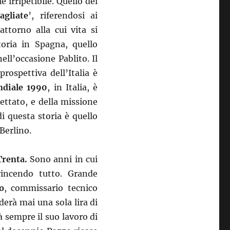
le irripetibile. Quello del
agliate
’, riferendosi ai
attorno alla cui vita si
toria in Spagna, quello
ell’occasione Pablito. Il
prospettiva dell’Italia è
diale 1990
, in Italia, è
pettato, e della missione
i questa storia è quello
 Berlino.
Trenta.
Sono anni in cui
 vincendo tutto. Grande
o
, commissario tecnico
derà mai una sola lira di
à sempre il suo lavoro di