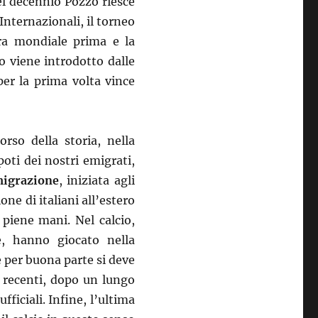
el decennio Pozzo riesce
nternazionali, il torneo
ra mondiale prima e la
lo viene introdotto dalle
per la prima volta vince
rso della storia, nella
oti dei nostri emigrati,
igrazione
, iniziata agli
ne di italiani all’estero
 piene mani. Nel calcio,
e, hanno giocato nella
e per buona parte si deve
i recenti, dopo un lungo
ufficiali. Infine, l’ultima