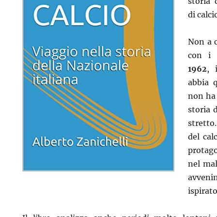
storia 
di calci
Non a c
con i
1962
, 
abbia q
non ha 
storia 
stretto
del cal
protago
nel mal
avven
ispirat