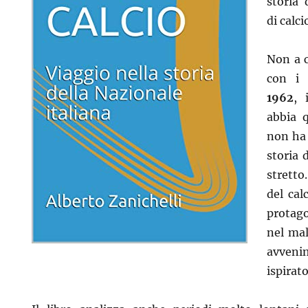
storia 
di calci
Non a c
con i
1962
, 
abbia q
non ha 
storia 
stretto
del cal
protago
nel mal
avven
ispirat