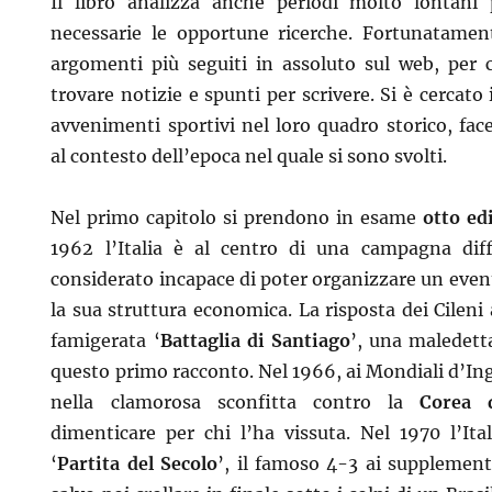
Il libro analizza anche periodi molto lontani 
necessarie le opportune ricerche. Fortunatament
argomenti più seguiti in assoluto sul web, per c
trovare notizie e spunti per scrivere. Si è cercato 
avvenimenti sportivi nel loro quadro storico, fa
al contesto dell’epoca nel quale si sono svolti.
Nel primo capitolo si prendono in esame
otto ed
1962 l’Italia è al centro di una campagna diff
considerato incapace di poter organizzare un even
la sua struttura economica. La risposta dei Cileni
famigerata ‘
Battaglia di Santiago
’, una maledetta
questo primo racconto. Nel 1966, ai Mondiali d’Ingh
nella clamorosa sconfitta contro la
Corea 
dimenticare per chi l’ha vissuta. Nel 1970 l’Ita
‘
Partita del Secolo
’, il famoso 4-3 ai supplement