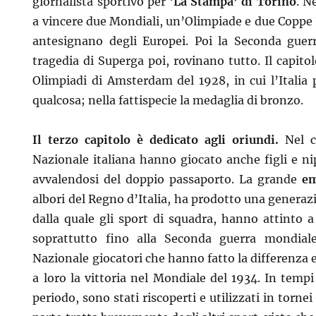
giornalista sportivo per ‘
La Stampa’ di Torino
. N
a vincere due Mondiali, un’Olimpiade e due Coppe I
antesignano degli Europei. Poi la Seconda guer
tragedia di Superga poi, rovinano tutto. Il capito
Olimpiadi di Amsterdam del 1928, in cui l’Italia 
qualcosa; nella fattispecie la medaglia di bronzo.
Il terzo capitolo è dedicato agli oriundi.
Nel co
Nazionale italiana hanno giocato anche figli e nip
avvalendosi del doppio passaporto. La grande
em
albori del Regno d’Italia, ha prodotto una generazio
dalla quale gli sport di squadra, hanno attinto a
soprattutto fino alla Seconda guerra mondial
Nazionale giocatori che hanno fatto la differenza 
a loro la vittoria nel Mondiale del 1934. In temp
periodo, sono stati riscoperti e utilizzati in tornei 