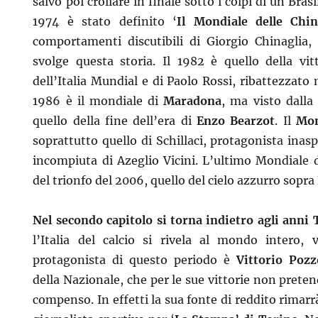
salvo poi crollare in finale sotto i colpi di un Brasi
1974 è stato definito ‘
Il Mondiale delle Chin
comportamenti discutibili di Giorgio Chinaglia, 
svolge questa storia. Il 1982 è quello della vit
dell’Italia Mundial e di Paolo Rossi, ribattezzato n
1986 è il mondiale di
Maradona
, ma visto dalla 
quello della fine dell’era di
Enzo Bearzot
. Il
Mon
soprattutto quello di Schillaci, protagonista inas
incompiuta di Azeglio Vicini. L’ultimo Mondiale d
del trionfo del 2006, quello del cielo azzurro sopra
Nel secondo capitolo si torna indietro agli anni 
l’Italia del calcio si rivela al mondo intero,
protagonista di questo periodo è
Vittorio Pozz
della Nazionale, che per le sue vittorie non preten
compenso. In effetti la sua fonte di reddito rimarr