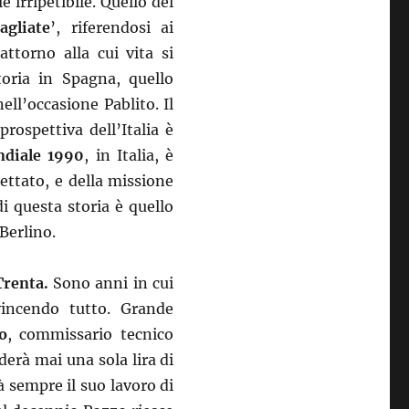
le irripetibile. Quello del
agliate
’, riferendosi ai
attorno alla cui vita si
toria in Spagna, quello
ell’occasione Pablito. Il
prospettiva dell’Italia è
diale 1990
, in Italia, è
pettato, e della missione
i questa storia è quello
 Berlino.
Trenta.
Sono anni in cui
 vincendo tutto. Grande
o
, commissario tecnico
derà mai una sola lira di
à sempre il suo lavoro di