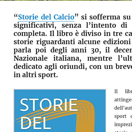
“
Storie del Calcio
” si sofferma s
significativi, senza l’intento di
completa. Il libro è diviso in tre ca
storie riguardanti alcune edizioni
parla poi degli anni 30, il dece
Nazionale italiana, mentre l’ul
dedicato agli oriundi, con un bre
in altri sport.
Il li
attinge
dell’a
sport 
imprezi