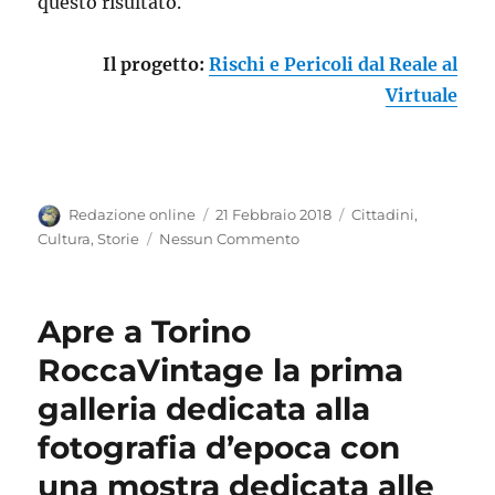
questo risultato.
Il progetto:
Rischi e Pericoli dal Reale al
Virtuale
Autore
Pubblicato
Categorie
Redazione online
21 Febbraio 2018
Cittadini
,
il
Cultura
,
Storie
Nessun Commento
Apre a Torino
RoccaVintage la prima
galleria dedicata alla
fotografia d’epoca con
una mostra dedicata alle