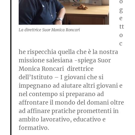
o
g
e
tt
La direttrice Suor Monica Roncari
o
c
he rispecchia quella che è la nostra
missione salesiana -spiega
Suor
Monica Roncari direttrice
dell’Istituto
– I giovani che si
impegnano ad aiutare altri giovani e
nel contempo si preparano ad
affrontare il mondo del domani oltre
ad affinare pratiche promettenti in
ambito lavorativo, educativo e
formativo.