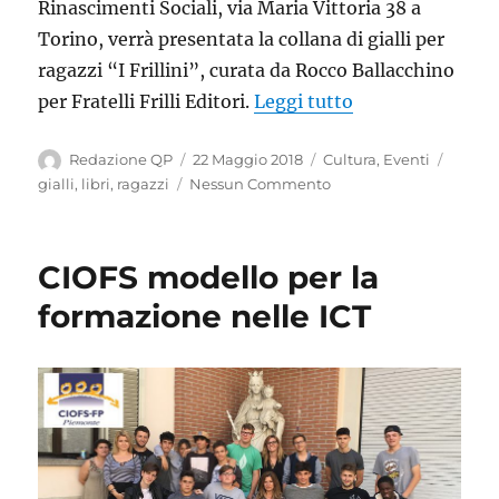
Rinascimenti Sociali, via Maria Vittoria 38 a
Torino, verrà presentata la collana di gialli per
ragazzi “I Frillini”, curata da Rocco Ballacchino
“Il 31 maggio Quo
per Fratelli Frilli Editori.
Leggi tutto
Autore
Pubblicato
Categorie
Tag
Redazione QP
22 Maggio 2018
Cultura
,
Eventi
il
gialli
,
libri
,
ragazzi
Nessun Commento
CIOFS modello per la
formazione nelle ICT