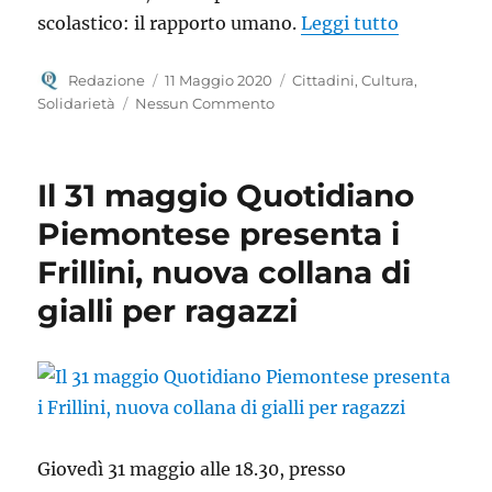
“Una scuola
scolastico: il rapporto umano.
Leggi tutto
Autore
Pubblicato
Categorie
Redazione
11 Maggio 2020
Cittadini
,
Cultura
,
il
Solidarietà
Nessun Commento
Il 31 maggio Quotidiano
Piemontese presenta i
Frillini, nuova collana di
gialli per ragazzi
Giovedì 31 maggio alle 18.30, presso