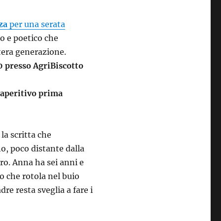
za
per una serata
o e poetico che
ntera generazione.
0 presso AgriBiscotto
n aperitivo prima
la scritta che
o, poco distante dalla
bro. Anna ha sei anni e
o che rotola nel buio
re resta sveglia a fare i