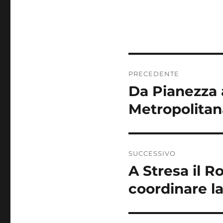
Navigazione
PRECEDENTE
articoli
Da Pianezza a
Articolo
precedente:
Metropolitan
SUCCESSIVO
A Stresa il R
Articolo
successivo:
coordinare la