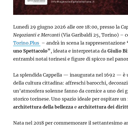
Lunedì 29 giugno 2026 alle ore 18:00, presso la
Cap
Negozianti e Mercanti
(Via Garibaldi 25, Torino) – 
Torino.Plus
– andrà in scena la rappresentazione
uno Spettacolo”
, ideata e interpretata da
Giulio B
entrambi notai torinesi e figure di spicco nel pano
La splendida Cappella — inaugurata nel 1692 — è 
della cultura cittadina: affreschi barocchi, decoraz
un’atmosfera solenne fanno da cornice a uno dei gi
storico torinese. Uno spazio ideale per ospitare un
architettura della bellezza
e
architettura dei dirit
Nata nel 2018 per commemorare il settantesimo an