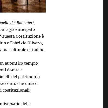
pella dei Banchieri,
come già anticipato
“Questa Costituzione è
iino
e
Fabrizio Olivero
,
rama culturale cittadino.
un autentico tempio
ioni dorate e
oielli del patrimonio
 racconto che unisce
ti costituzionali
.
niversario della