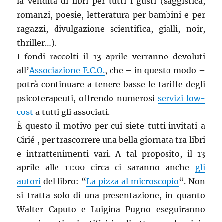
la vendita di libri per tutti i gusti (saggistica,
romanzi, poesie, letteratura per bambini e per
ragazzi, divulgazione scientifica, gialli, noir,
thriller…).
I fondi raccolti il 13 aprile verranno devoluti
all’
Associazione E.C.O.
, che – in questo modo –
potrà continuare a tenere basse le tariffe degli
psicoterapeuti, offrendo numerosi
servizi low-
cost
a tutti gli associati.
È questo il motivo per cui siete tutti invitati a
Cirié , per trascorrere una bella giornata tra libri
e intrattenimenti vari. A tal proposito, il 13
aprile alle 11:00 circa ci saranno anche
gli
autori
del libro: “
La pizza al microscopio
“. Non
si tratta solo di una presentazione, in quanto
Walter Caputo e Luigina Pugno eseguiranno