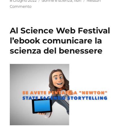
8 Giugno 2022
donne e scienza
,
libri
Nessun
il
Commento
Al Science Web Festival
l’ebook comunicare la
scienza del benessere