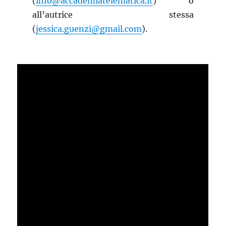
(
info@accademiatelematica.it
) o
all’autrice stessa
(
jessica.guenzi@gmail.com
).