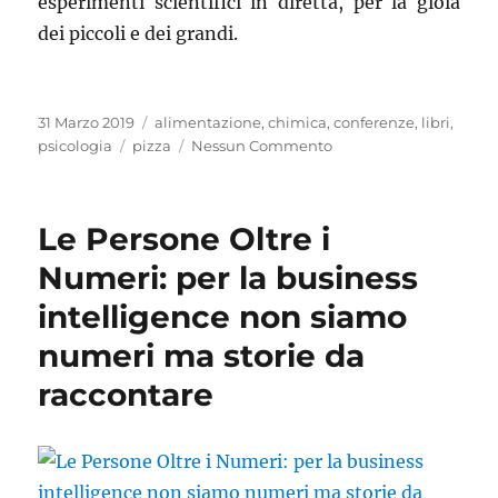
esperimenti scientifici in diretta, per la gioia
dei piccoli e dei grandi.
Pubblicato
Categorie
31 Marzo 2019
alimentazione
,
chimica
,
conferenze
,
libri
,
il
Tag
psicologia
pizza
Nessun Commento
Le Persone Oltre i
Numeri: per la business
intelligence non siamo
numeri ma storie da
raccontare