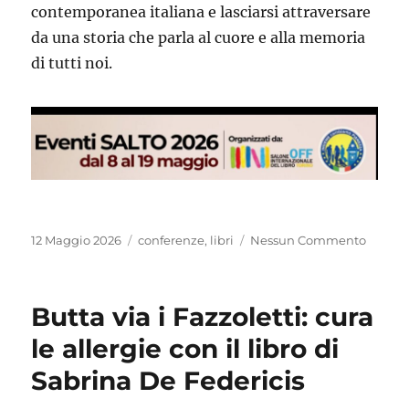
contemporanea italiana e lasciarsi attraversare
da una storia che parla al cuore e alla memoria
di tutti noi.
Pubblicato
Categorie
12 Maggio 2026
conferenze
,
libri
Nessun Commento
il
Butta via i Fazzoletti: cura
le allergie con il libro di
Sabrina De Federicis