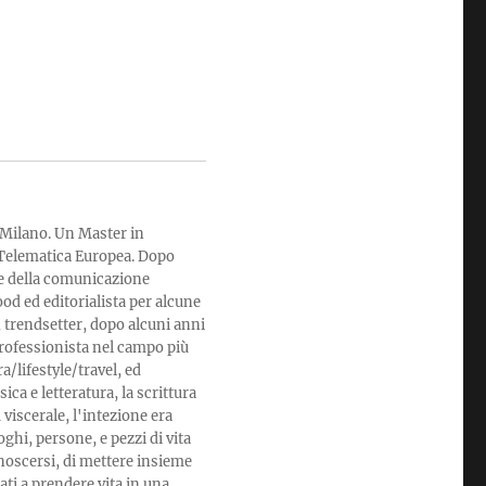
a Milano. Un Master in
Telematica Europea. Dopo
le della comunicazione
ood ed editorialista per alcune
e, trendsetter, dopo alcuni anni
a professionista nel campo più
a/lifestyle/travel, ed
ca e letteratura, la scrittura
 viscerale, l'intezione era
oghi, persone, e pezzi di vita
onoscersi, di mettere insieme
ati a prendere vita in una