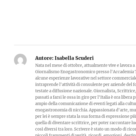
Autore:
Isabella Scuderi
Nata nel mese di ottobre, attualmente vive e lavora 
Giornalismo Enogastronomico presso l'Accademia 
alcune esperienze lavorative nel settore commercia
intraprende l'attività di consulente per aziende del f
testate a diffusione nazionale. Giornalista, Scrittric
passati a farsi le ossa in giro per l'Italia è ora liber
ampio della comunicazione di eventi legati alla cultur
enogastronomia di nicchia. Appassionata d'arte, musi
per lei è sempre stata la sua forma di espressione più
quella di diventare scrittrice, per poter raccontare lu
così diversi tra loro. Scrivere è stato un modo di ric
piccoli frammenti di verità, ricordi, emozioni, destin