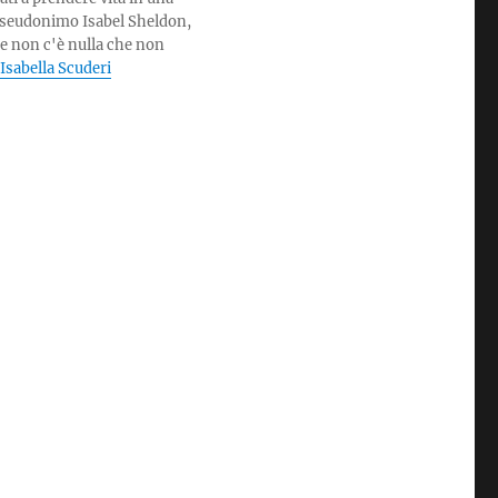
to pseudonimo Isabel Sheldon,
 e non c'è nulla che non
i Isabella Scuderi