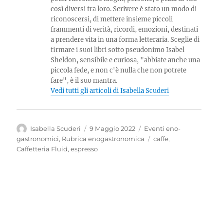
così diversi tra loro. Scrivere è stato un modo di
riconoscersi, di mettere insieme piccoli
frammenti di verità, ricordi, emozioni, destinati
a prendere vita in una forma letteraria. Sceglie di
firmare i suoi libri sotto pseudonimo Isabel
Sheldon, sensibile e curiosa, "abbiate anche una
piccola fede, e non c'è nulla che non potrete
fare", è il suo mantra.
Vedi tutti gli articoli di Isabella Scuderi
Autore
Pubblicato
Categorie
Isabella Scuderi
9 Maggio 2022
Eventi eno-
il
Tag
gastronomici
,
Rubrica enogastronomica
caffe
,
Caffetteria Fluid
,
espresso