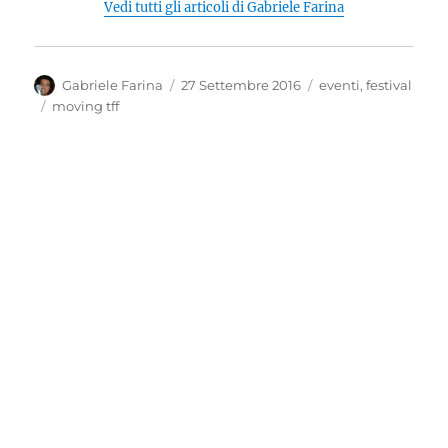
Vedi tutti gli articoli di Gabriele Farina
Autore
Pubblicato
Categorie
Gabriele Farina
27 Settembre 2016
eventi
,
festival
il
Tag
moving tff