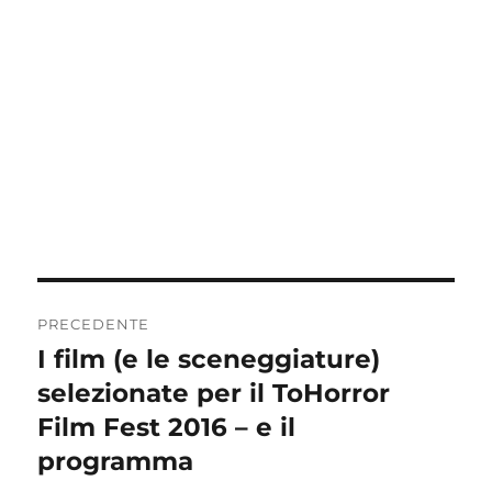
Navigazione
PRECEDENTE
articoli
I film (e le sceneggiature)
Articolo
precedente:
selezionate per il ToHorror
Film Fest 2016 – e il
programma