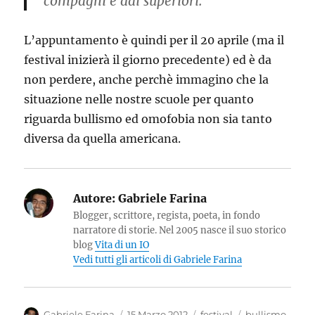
compagni e dai superiori.
L’appuntamento è quindi per il 20 aprile (ma il
festival inizierà il giorno precedente) ed è da
non perdere, anche perchè immagino che la
situazione nelle nostre scuole per quanto
riguarda bullismo ed omofobia non sia tanto
diversa da quella americana.
Autore:
Gabriele Farina
Blogger, scrittore, regista, poeta, in fondo
narratore di storie. Nel 2005 nasce il suo storico
blog
Vita di un IO
Vedi tutti gli articoli di Gabriele Farina
Autore
Pubblicato
Categorie
Tag
Gabriele Farina
15 Marzo 2012
festival
bullismo
,