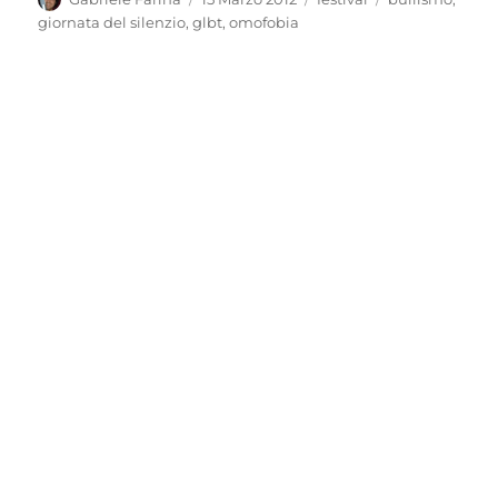
il
giornata del silenzio
,
glbt
,
omofobia