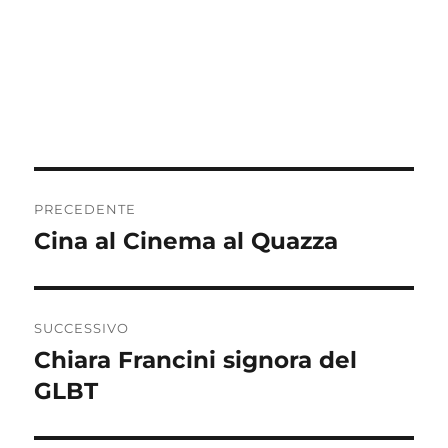
Navigazione
PRECEDENTE
articoli
Cina al Cinema al Quazza
Articolo
precedente:
SUCCESSIVO
Chiara Francini signora del
Articolo
successivo:
GLBT