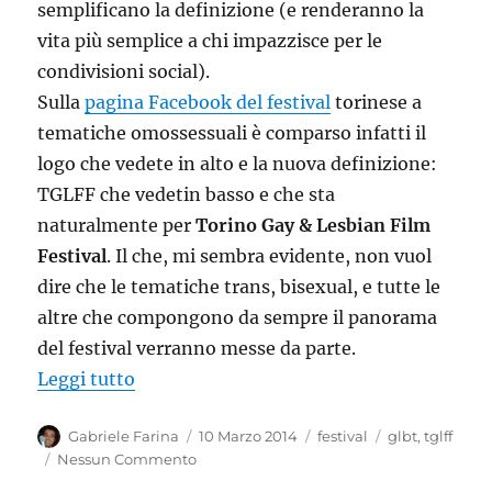
semplificano la definizione (e renderanno la
vita più semplice a chi impazzisce per le
condivisioni social).
Sulla
pagina Facebook del festival
torinese a
tematiche omossessuali è comparso infatti il
logo che vedete in alto e la nuova definizione:
TGLFF che vedetin basso e che sta
naturalmente per
Torino Gay & Lesbian Film
Festival
. Il che, mi sembra evidente, non vuol
dire che le tematiche trans, bisexual, e tutte le
altre che compongono da sempre il panorama
del festival verranno messe da parte.
“Cambio di logo: Il GLBT Film Festival 
Leggi tutto
Autore
Pubblicato
Categorie
Tag
Gabriele Farina
10 Marzo 2014
festival
glbt
,
tglff
il
Nessun Commento