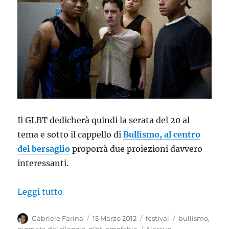
Il GLBT dedicherà quindi la serata del 20 al
tema e sotto il cappello di
Bullismo, al centro
del bersaglio
proporrà due proiezioni davvero
interessanti.
“Il GLBT contro il bullismo omofobo”
Leggi tutto
Autore
Pubblicato
Categorie
Tag
Gabriele Farina
15 Marzo 2012
festival
bullismo
,
il