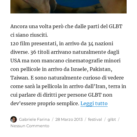
Ancora una volta però che dalle parti del GLBT
ci siano riusciti.
120 film presentati, in arrivo da 34 nazioni
diverse. 36 titoli arrivano naturalmente dagli
USA ma non mancano cinematografie minori
con pellicole in arrivo da Israele, Pakistan,
Taiwan. E sono naturalmente curioso di vedere
come sarà la pellicola in arrivo dall’Iran, terra in
cui parlare di diritti per persone GLBT non
“Film italia
dev’essere proprio semplice.
Leggi tutto
Autore
Pubblicato
Categorie
Tag
Gabriele Farina
28 Marzo 2013
festival
glbt
il
Nessun Commento