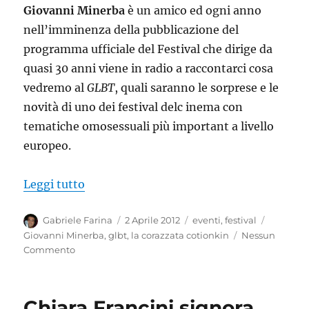
Giovanni Minerba
è un amico ed ogni anno
nell’imminenza della pubblicazione del
programma ufficiale del Festival che dirige da
quasi 30 anni viene in radio a raccontarci cosa
vedremo al
GLBT
, quali saranno le sorprese e le
novità di uno dei festival delc inema con
tematiche omosessuali più important a livello
europeo.
“Giovanni Minerba (GLBT) ospite a La C
Leggi tutto
Autore
Pubblicato
Categorie
Tag
Gabriele Farina
2 Aprile 2012
eventi
,
festival
il
Giovanni Minerba
,
glbt
,
la corazzata cotionkin
Nessun
Commento
Chiara Francini signora