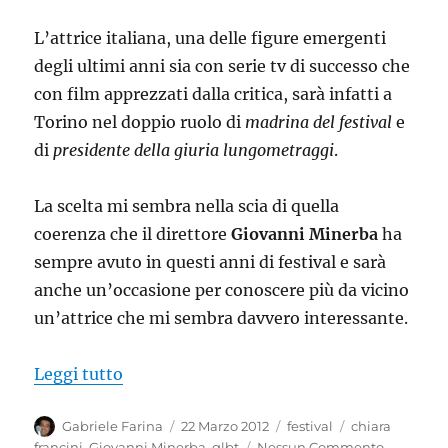
L’attrice italiana, una delle figure emergenti
degli ultimi anni sia con serie tv di successo che
con film apprezzati dalla critica, sarà infatti a
Torino nel doppio ruolo di
madrina del festival
e
di
presidente della giuria lungometraggi
.
La scelta mi sembra nella scia di quella
coerenza che il direttore
Giovanni Minerba
ha
sempre avuto in questi anni di festival e sarà
anche un’occasione per conoscere più da vicino
un’attrice che mi sembra davvero interessante.
“Chiara Francini signora del GLBT”
Leggi tutto
Autore
Pubblicato
Categorie
Tag
Gabriele Farina
22 Marzo 2012
festival
chiara
il
francini
,
Giovanni Minerba
,
glbt
Nessun Commento