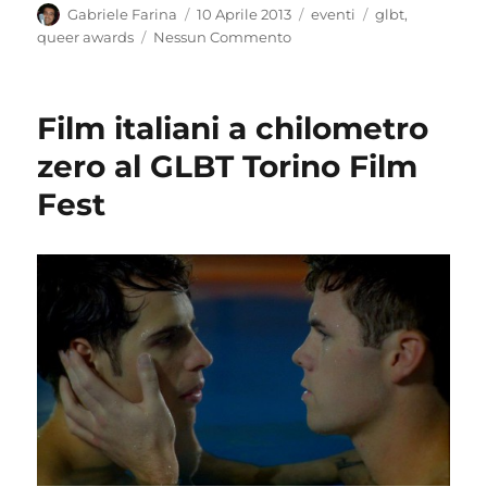
Autore
Pubblicato
Categorie
Tag
Gabriele Farina
10 Aprile 2013
eventi
glbt
,
il
queer awards
Nessun Commento
Film italiani a chilometro
zero al GLBT Torino Film
Fest