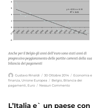
Anche per il Belgio gli anni dell’euro sono stati anni di
progressivo peggioramento delle partite correnti della sua
bilancia dei pagamenti
Autore
Pubblicato
Categorie
Gustavo Rinaldi
30 Ottobre 2014
Economia e
il
Tag
finanza
,
Unione Europea
Belgio
,
Bilancia dei
pagamenti
,
Euro
Nessun Commento
L’Italia e` un paese con