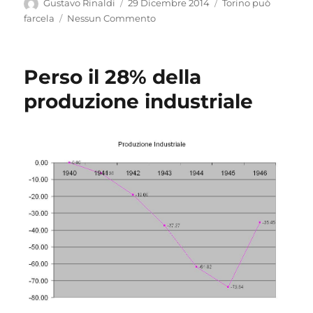
Autore
Pubblicato
Categorie
Gustavo Rinaldi
29 Dicembre 2014
Torino può
il
farcela
Nessun Commento
Perso il 28% della
produzione industriale