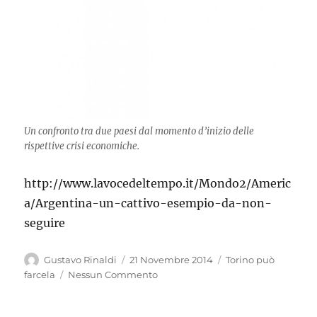
Un confronto tra due paesi dal momento d’inizio delle
rispettive crisi economiche.
http://www.lavocedeltempo.it/Mondo2/Americ
a/Argentina-un-cattivo-esempio-da-non-
seguire
Autore
Pubblicato
Categorie
Gustavo Rinaldi
21 Novembre 2014
Torino può
il
farcela
Nessun Commento