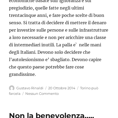
economiche basate sull’ignoranza e sul
pregiudizio, quelle fatte negli ultimi
trentacinque anni, e fare poche scelte di buon
senso. Si tratta di decidere di mettere il denaro
per investire sulle persone e sulle infrastrutture
a loro necessarie e non per aricchire una classe
di intermediari inutili. La palla e` nelle mani
degli Italiani. Devono solo decidere che
l’autolesionismo e’ sbagliato. Devono capire
che questo paese potrebbe fare cose
grandissime.
Autore
Pubblicato
Categorie
Gustavo Rinaldi
20 Ottobre 2014
Torino può
il
farcela
Nessun Commento
Non la benevolenza…..