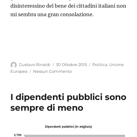
disinteressino del bene dei cittadini italiani non
mi sembra una gran consolazione.
Autore
Pubblicato
Categorie
Gustavo Rinaldi
30 Ottobre 2015
Politica
,
Unione
il
Europea
Nessun Commento
I dipendenti pubblici sono
sempre di meno