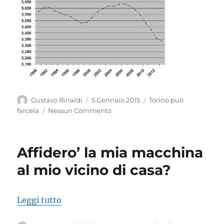
Autore
Pubblicato
Categorie
Gustavo Rinaldi
5 Gennaio 2015
Torino può
il
farcela
Nessun Commento
Affidero’ la mia macchina
al mio vicino di casa?
“Affidero’ la mia macchina al mio vicino 
Leggi tutto