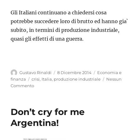
Gli Italiani continuano a chiedersi cosa
potrebbe succedere loro di brutto ed hanno gia`
subito, in termini di produzione industriale,
quasi gli effetti di una guerra.
Autore
Pubblicato
Categorie
Gustavo Rinaldi
8 Dicembre 2014
Economia e
il
Tag
finanza
crisi
,
Italia
,
produzione industriale
Nessun
Commento
Don’t cry for me
Argentina!