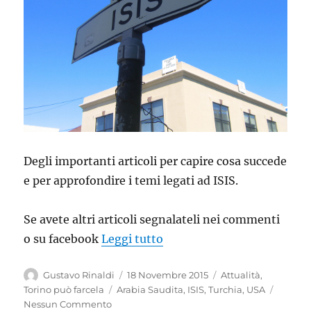
Degli importanti articoli per capire cosa succede
e per approfondire i temi legati ad ISIS.
Se avete altri articoli segnalateli nei commenti
“Letture per sapere qualcos
o su facebook
Leggi tutto
Autore
Pubblicato
Categorie
Gustavo Rinaldi
18 Novembre 2015
Attualità
,
il
Tag
Torino può farcela
Arabia Saudita
,
ISIS
,
Turchia
,
USA
Nessun Commento