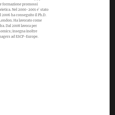
ne e formazione promossi
vietica. Nel 2000-2001 e` stato
l 2006 ha conseguito il Ph.D.
f London. Ha lavorato come
dra. Dal 2008 lavora per
nomics; insegna inoltre
nagers ad ESCP-Europe.