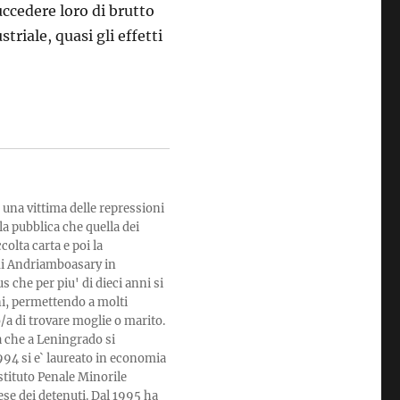
uccedere loro di brutto
triale, quasi gli effetti
 una vittima delle repressioni
la pubblica che quella dei
olta carta e poi la
 di Andriamboasary in
che per piu' di dieci anni si
ni, permettendo a molti
/a di trovare moglie o marito.
a che a Leningrado si
994 si e` laureato in economia
stituto Penale Minorile
ese dei detenuti. Dal 1995 ha