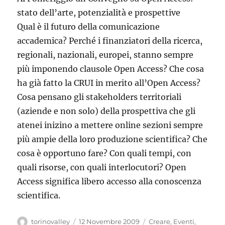
stato dell’arte, potenzialità e prospettive
Qual è il futuro della comunicazione
accademica? Perché i finanziatori della ricerca,
regionali, nazionali, europei, stanno sempre
più imponendo clausole Open Access? Che cosa
ha già fatto la CRUI in merito all’Open Access?
Cosa pensano gli stakeholders territoriali
(aziende e non solo) della prospettiva che gli
atenei inizino a mettere online sezioni sempre
più ampie della loro produzione scientifica? Che
cosa è opportuno fare? Con quali tempi, con
quali risorse, con quali interlocutori? Open
Access significa libero accesso alla conoscenza
scientifica.
Autore
Pubblicato
Categorie
torinovalley
12 Novembre 2009
Creare
,
Eventi
,