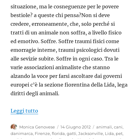
situazione, ma le cosneguenze per le povere
bestiole? a queste chi pensa?Non si deve
credere, erroneamente, che, solo perché si
tratti di un animale non soffra, a livello fisico
ed emotivo. Soffre. Soffre traumi fisici come
emorragie interne, traumi psicologici dovuti
alle sevizie subite. Soffre in ogni caso. Tra le
varie associazioni animaliste che stanno
alzando la voce per farsi ascoltare dai governi
europei c’è la sezione fiorentina della Lida, lega
diritti degli animali.
“Zoorastia, abusi sessuali sugli animali. 
Leggi tutto
Autore
Pubblicato
Tag
Monica Genovese
14 Giugno 2012
animali
,
cani
,
il
danimarca
,
Firenze
,
florida
,
gatti
,
Jacksonville
,
Lida
,
pet
,