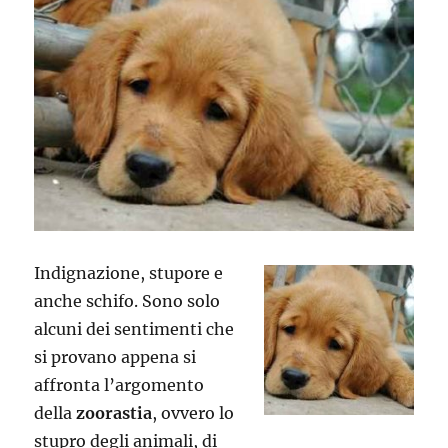
Indignazione, stupore e
anche schifo. Sono solo
alcuni dei sentimenti che
si provano appena si
affronta l’argomento
della
zoorastia
, ovvero lo
stupro degli animali, di