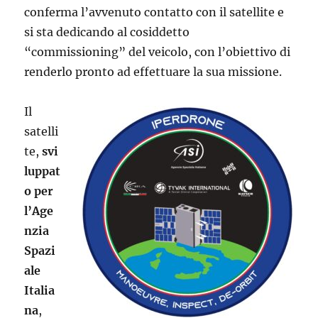
conferma l’avvenuto contatto con il satellite e
si sta dedicando al cosiddetto
“commissioning” del veicolo, con l’obiettivo di
renderlo pronto ad effettuare la sua missione.
Il
satelli
te,
svi
luppat
o per
l’Age
nzia
Spazi
ale
Italia
na
,