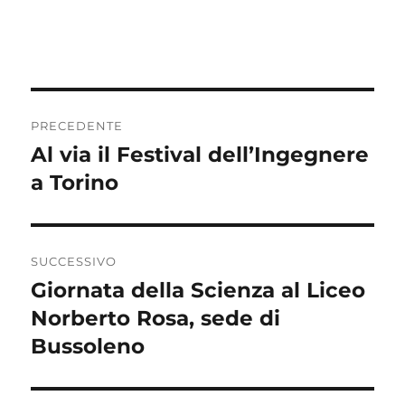
Navigazione
PRECEDENTE
articoli
Al via il Festival dell’Ingegnere
Articolo
precedente:
a Torino
SUCCESSIVO
Giornata della Scienza al Liceo
Articolo
successivo:
Norberto Rosa, sede di
Bussoleno