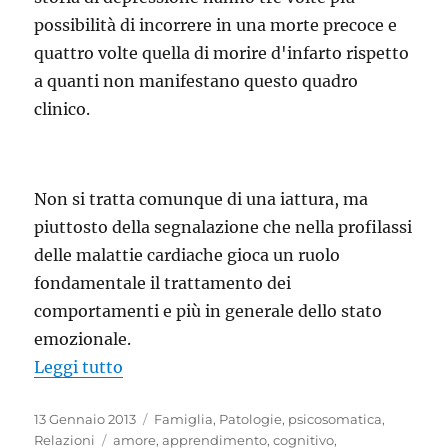
possibilità di incorrere in una morte precoce e
quattro volte quella di morire d'infarto rispetto
a quanti non manifestano questo quadro
clinico.
Non si tratta comunque di una iattura, ma
piuttosto della segnalazione che nella profilassi
delle malattie cardiache gioca un ruolo
fondamentale il trattamento dei
comportamenti e più in generale dello stato
emozionale.
“Infarti: quando superare la depressione
Leggi tutto
Pubblicato
Categorie
13 Gennaio 2013
Famiglia
,
Patologie
,
psicosomatica
,
il
Tag
Relazioni
amore
,
apprendimento
,
cognitivo
,