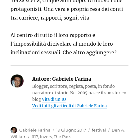
Terza scena, cinque anni dopo. Di nuovo i due
protagonisti. Una vera e propria resa dei conti
tra carriere, rapporti, sogni, vita.
Al centro di tutto il loro rapporto e
l’impossibilità di rivelare al mondo le loro
inclinazioni sessuali. Che altro aggiungere?
Autore:
Gabriele Farina
Blogger, scrittore, regista, poeta, in fondo
narratore di storie. Nel 2005 nasce il suo storico
blog
Vita di un IO
Vedi tutti gli articoli di Gabriele Farina
Autore
Pubblicato
Categorie
Tag
Gabriele Farina
19 Giugno 2017
festival
Ben A.
il
Williams
,
lff17
,
lovers
,
The Pass