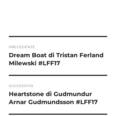
Navigazione
PRECEDENTE
articoli
Dream Boat di Tristan Ferland
Articolo
precedente:
Milewski #LFF17
SUCCESSIVO
Heartstone di Gudmundur
Articolo
successivo:
Arnar Gudmundsson #LFF17