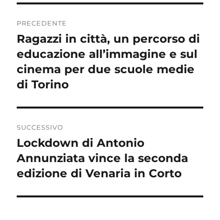
Navigazione
PRECEDENTE
articoli
Ragazzi in città, un percorso di
Articolo
precedente:
educazione all’immagine e sul
cinema per due scuole medie
di Torino
SUCCESSIVO
Lockdown di Antonio
Articolo
successivo:
Annunziata vince la seconda
edizione di Venaria in Corto