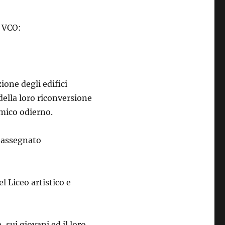
e VCO:
ione degli edifici
della loro riconversione
mico odierno.
) assegnato
el Liceo artistico e
 sui giovani ed il loro