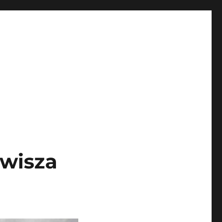
awisza