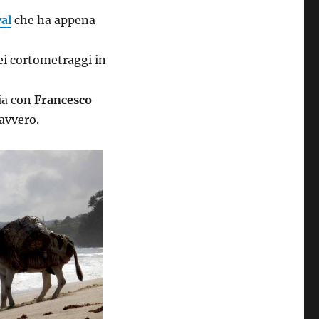
al
che ha appena
 dei cortometraggi in
ria con
Francesco
davvero.