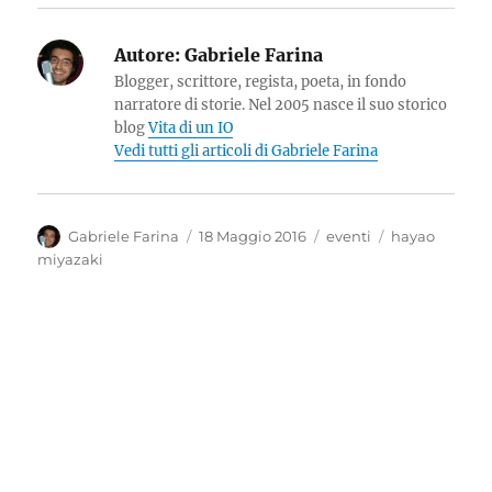
Autore:
Gabriele Farina
Blogger, scrittore, regista, poeta, in fondo
narratore di storie. Nel 2005 nasce il suo storico
blog
Vita di un IO
Vedi tutti gli articoli di Gabriele Farina
Autore
Pubblicato
Categorie
Tag
Gabriele Farina
18 Maggio 2016
eventi
hayao
il
miyazaki