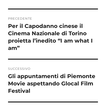
Navigazione
PRECEDENTE
articoli
Per il Capodanno cinese il
Articolo
precedente:
Cinema Nazionale di Torino
proietta l’inedito “I am what I
am”
SUCCESSIVO
Gli appuntamenti di Piemonte
Articolo
successivo:
Movie aspettando Glocal Film
Festival