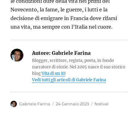
le condizioni dure della vita nei primi del
Novecento, la fame, le guerre, i lutti e la
decisione di emigrare in Francia dove rifarsi
una vita, ma sempre con l’Italia nel cuore.
Autore:
Gabriele Farina
Blogger, scrittore, regista, poeta, in fondo
narratore di storie. Nel 2005 nasce il suo storico
blog
Vita di un IO
Vedi tutti gli articoli di Gabriele Farina
Autore
Pubblicato
Categorie
Gabriele Farina
24 Gennaio 2023
festival
il