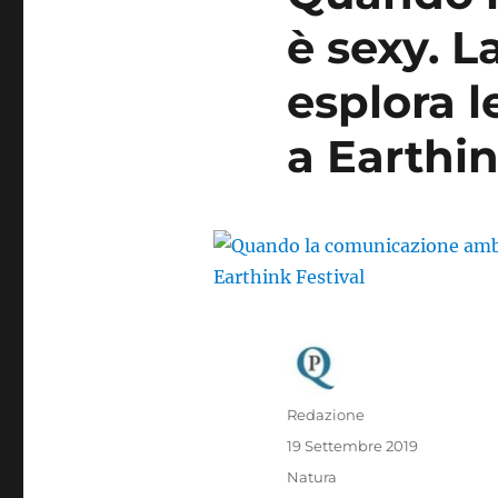
è sexy. 
esplora l
a Earthin
Autore
Redazione
Pubblicato
19 Settembre 2019
il
Categorie
Natura