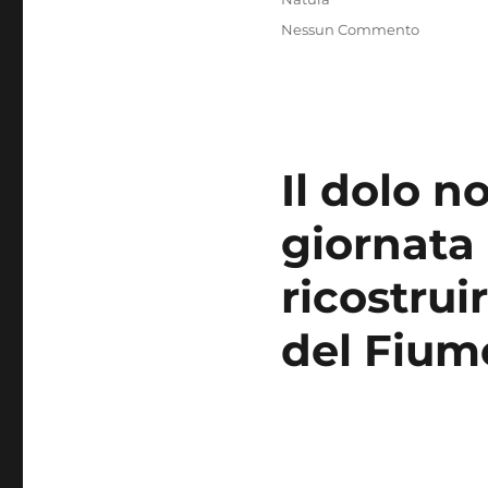
Nessun Commento
Il dolo n
giornata 
ricostrui
del Fium