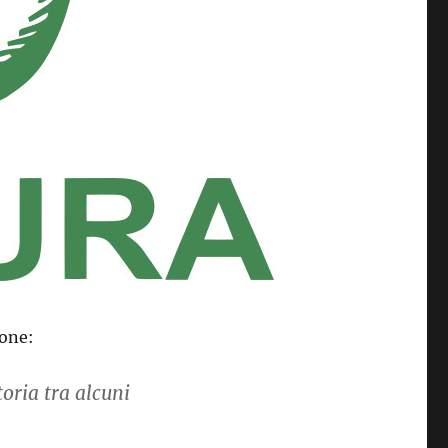
ione:
oria tra alcuni
o Natura Alta Valsusa”