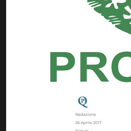
Autore
Redazione
Pubblicato
26 Aprile 2017
il
Categorie
Natura