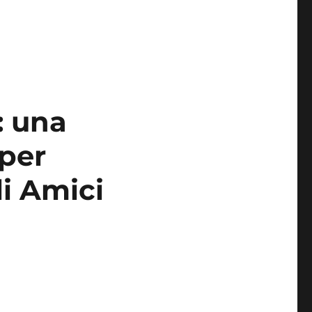
: una
 per
li Amici