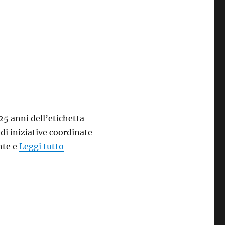
25 anni dell’etichetta
i iniziative coordinate
“Gli appuntamenti in Piemonte per i 25 
nte e
Leggi tutto