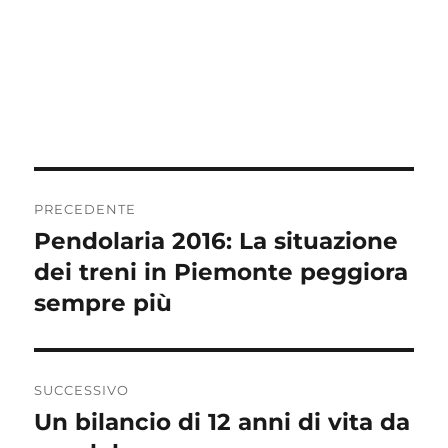
Navigazione
PRECEDENTE
articoli
Pendolaria 2016: La situazione
Articolo
precedente:
dei treni in Piemonte peggiora
sempre più
SUCCESSIVO
Un bilancio di 12 anni di vita da
Articolo