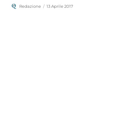
Autore
Pubblicato
Redazione
13 Aprile 2017
il