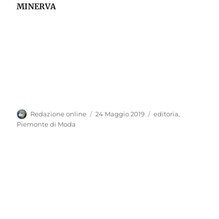
MINERVA
Autore
Pubblicato
Categorie
Redazione online
24 Maggio 2019
editoria
,
il
Piemonte di Moda