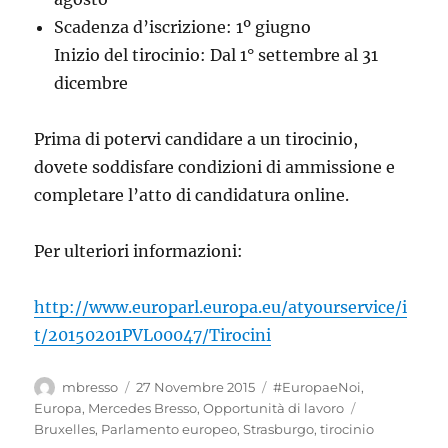
Scadenza d’iscrizione: 1º giugno
Inizio del tirocinio: Dal 1° settembre al 31
dicembre
Prima di potervi candidare a un tirocinio,
dovete soddisfare condizioni di ammissione e
completare l’atto di candidatura online.
Per ulteriori informazioni:
http://www.europarl.europa.eu/atyourservice/i
t/20150201PVL00047/Tirocini
Autore
Pubblicato
Categorie
mbresso
27 Novembre 2015
#EuropaeNoi
,
il
Tag
Europa
,
Mercedes Bresso
,
Opportunità di lavoro
Bruxelles
,
Parlamento europeo
,
Strasburgo
,
tirocinio