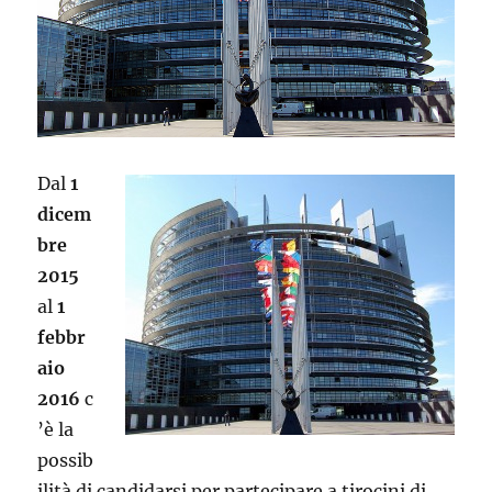
Dal
1
dicem
bre
2015
al
1
febbr
aio
2016
c
’è la
possib
ilità di candidarsi per partecipare a tirocini di