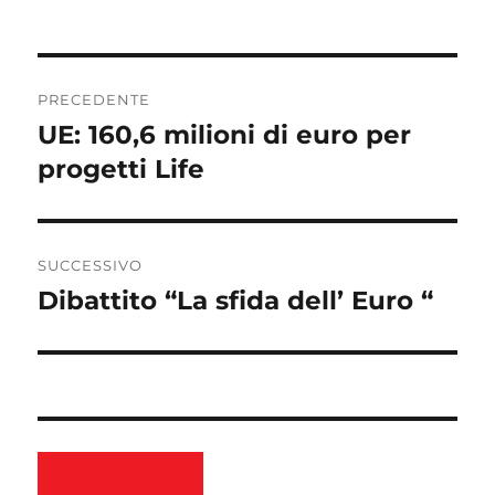
Navigazione
PRECEDENTE
articoli
UE: 160,6 milioni di euro per
Articolo
precedente:
progetti Life
SUCCESSIVO
Dibattito “La sfida dell’ Euro “
Articolo
successivo: