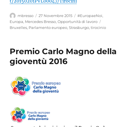
t/20150201PVL00047/Tirocini
Autore
Pubblicato
Categorie
mbresso
27 Novembre 2015
#EuropaeNoi
,
il
Tag
Europa
,
Mercedes Bresso
,
Opportunità di lavoro
Bruxelles
,
Parlamento europeo
,
Strasburgo
,
tirocinio
Premio Carlo Magno della
gioventù 2016