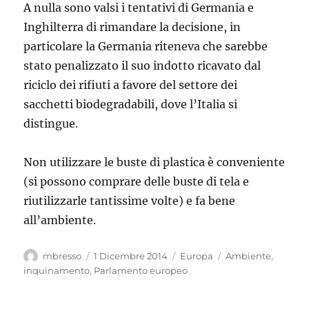
A nulla sono valsi i tentativi di Germania e
Inghilterra di rimandare la decisione, in
particolare la Germania riteneva che sarebbe
stato penalizzato il suo indotto ricavato dal
riciclo dei rifiuti a favore del settore dei
sacchetti biodegradabili, dove l’Italia si
distingue.
Non utilizzare le buste di plastica è conveniente
(si possono comprare delle buste di tela e
riutilizzarle tantissime volte) e fa bene
all’ambiente.
Autore
Pubblicato
Categorie
Tag
mbresso
1 Dicembre 2014
Europa
Ambiente
,
il
inquinamento
,
Parlamento europeo