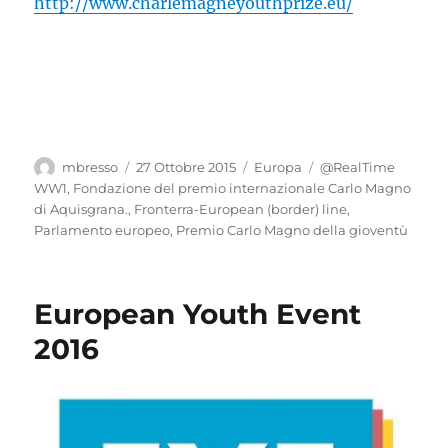
http://www.charlemagneyouthprize.eu/
Autore
Pubblicato
Categorie
Tag
mbresso
27 Ottobre 2015
Europa
@RealTime
il
WW1
,
Fondazione del premio internazionale Carlo Magno
di Aquisgrana.
,
Fronterra-European (border) line
,
Parlamento europeo
,
Premio Carlo Magno della gioventù
European Youth Event
2016