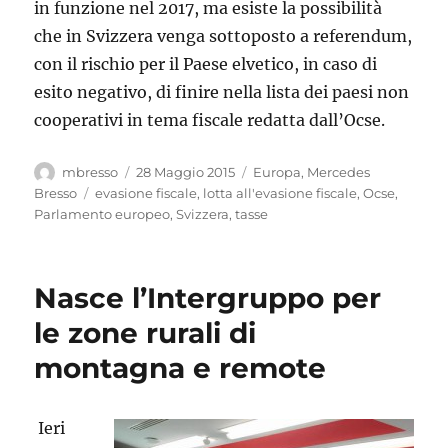
in funzione nel 2017, ma esiste la possibilità
che in Svizzera venga sottoposto a referendum,
con il rischio per il Paese elvetico, in caso di
esito negativo, di finire nella lista dei paesi non
cooperativi in tema fiscale redatta dall’Ocse.
Autore
Pubblicato
Categorie
mbresso
28 Maggio 2015
Europa
,
Mercedes
il
Tag
Bresso
evasione fiscale
,
lotta all'evasione fiscale
,
Ocse
,
Parlamento europeo
,
Svizzera
,
tasse
Nasce l’Intergruppo per
le zone rurali di
montagna e remote
Ieri