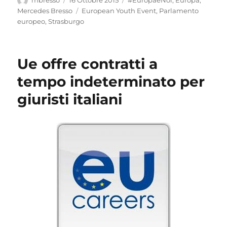
il
Tag
Mercedes Bresso
European Youth Event
,
Parlamento
europeo
,
Strasburgo
Ue offre contratti a
tempo indeterminato per
giuristi italiani