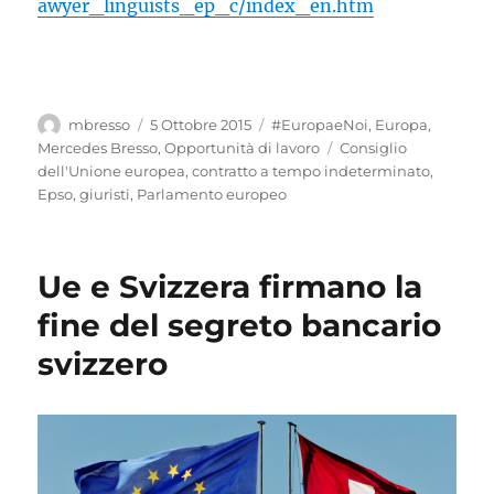
awyer_linguists_ep_c/index_en.htm
Autore
Pubblicato
Categorie
mbresso
5 Ottobre 2015
#EuropaeNoi
,
Europa
,
il
Tag
Mercedes Bresso
,
Opportunità di lavoro
Consiglio
dell'Unione europea
,
contratto a tempo indeterminato
,
Epso
,
giuristi
,
Parlamento europeo
Ue e Svizzera firmano la
fine del segreto bancario
svizzero