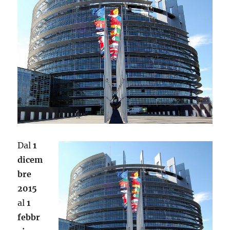
Dal
1
dicem
bre
2015
al
1
febbr