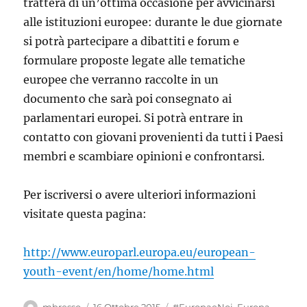
tratterà di un’ottima occasione per avvicinarsi
alle istituzioni europee: durante le due giornate
si potrà partecipare a dibattiti e forum e
formulare proposte legate alle tematiche
europee che verranno raccolte in un
documento che sarà poi consegnato ai
parlamentari europei. Si potrà entrare in
contatto con giovani provenienti da tutti i Paesi
membri e scambiare opinioni e confrontarsi.
Per iscriversi o avere ulteriori informazioni
visitate questa pagina:
http://www.europarl.europa.eu/european-
youth-event/en/home/home.html
Autore
Pubblicato
Categorie
mbresso
16 Ottobre 2015
#EuropaeNoi
,
Europa
,