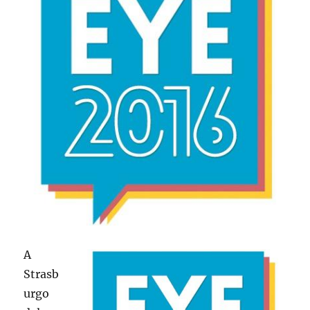
A
Strasb
urgo