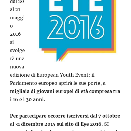
dal 20
al 21
maggi
o
2016
si
svolge
rà una
nuova
edizione di European Youth Event: il
Parlamento europeo aprirà le sue porte,
a
migliaia di giovani europei di età compresa tra
i 16 e i 30 anni.
Per partecipare occorre iscriversi dal 7 ottobre
al 31 dicembre 2015 sul sito di Eye 2016.
SI