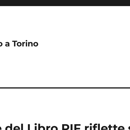
o a Torino
 del Libro PIF riflette 