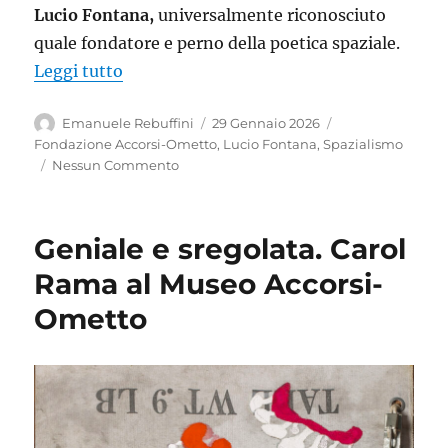
Lucio Fontana,
universalmente riconosciuto
quale fondatore e perno della poetica spaziale.
“Buchi, tagli e spirali. La formidabile av
Leggi tutto
Autore
Pubblicato
Tag
Emanuele Rebuffini
29 Gennaio 2026
il
Fondazione Accorsi-Ometto
,
Lucio Fontana
,
Spazialismo
Nessun Commento
Geniale e sregolata. Carol
Rama al Museo Accorsi-
Ometto