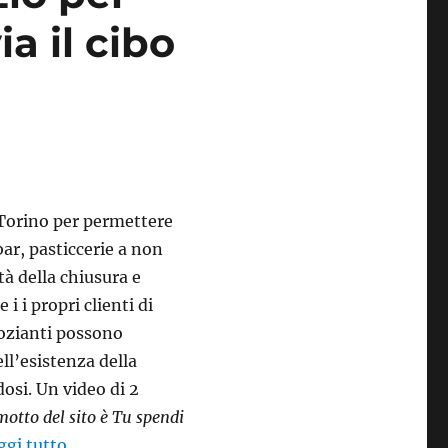
a il cibo
 Torino per permettere
ar, pasticcerie a non
tà della chiusura e
 i i propri clienti di
gozianti possono
ell’esistenza della
dosi. Un video di 2
 motto del sito è Tu spendi
“Lastminutesottocasa: un servizio per far rispar
ggi tutto