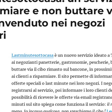
rmiare e non buttare vi
invenduto nei negozi
ri
Lastminutesottocasa
è un nuovo servizio ideato a
ai negozianti panetterie, gastronomie, pescherie, b
buttare via il cibo rimasto sul bancone, in prossimi
ai clienti a risparmiare. Il sito permette di informare
offerte speciali o last minute nei loro negozi. I ne
registrarsi al servizio, poi informare i loro clienti d
possibilità di ricevere le offerte via email registran
minuti sul sito spiega come funziona il servizio:
il
meno, Io incasso qualcosa, non sprechiamo il cibo !
Le