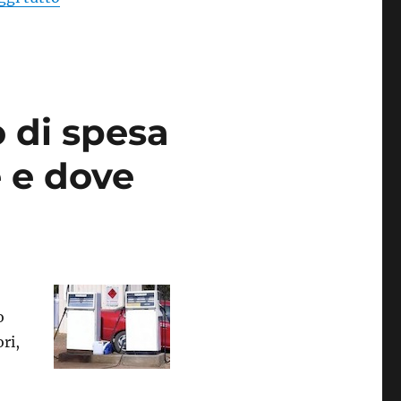
o di spesa
 e dove
o
ri,