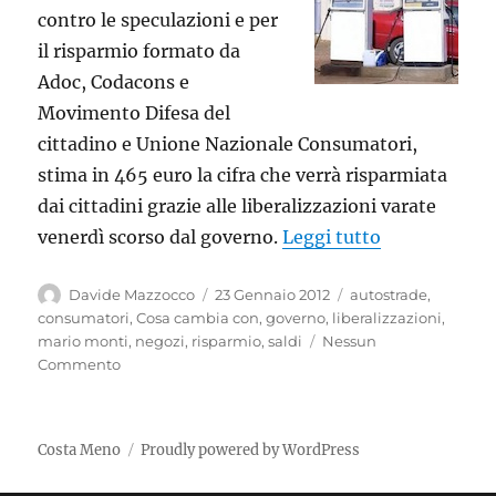
contro le speculazioni e per
il risparmio formato da
Adoc, Codacons e
Movimento Difesa del
cittadino e Unione Nazionale Consumatori,
stima in 465 euro la cifra che verrà risparmiata
dai cittadini grazie alle liberalizzazioni varate
“Con le liber
venerdì scorso dal governo.
Leggi tutto
Autore
Pubblicato
Tag
Davide Mazzocco
23 Gennaio 2012
autostrade
,
il
consumatori
,
Cosa cambia con
,
governo
,
liberalizzazioni
,
mario monti
,
negozi
,
risparmio
,
saldi
Nessun
Commento
Costa Meno
Proudly powered by WordPress