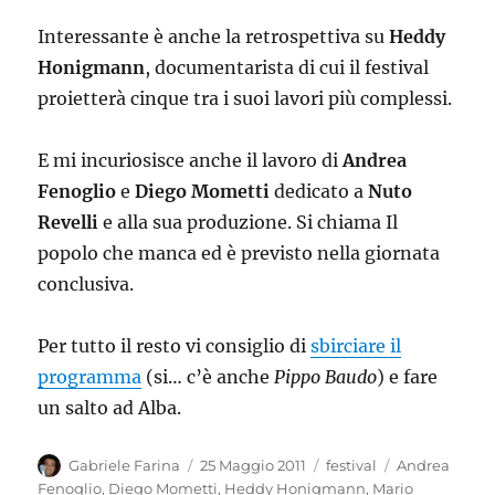
Interessante è anche la retrospettiva su
Heddy
Honigmann
, documentarista di cui il festival
proietterà cinque tra i suoi lavori più complessi.
E mi incuriosisce anche il lavoro di
Andrea
Fenoglio
e
Diego Mometti
dedicato a
Nuto
Revelli
e alla sua produzione. Si chiama Il
popolo che manca ed è previsto nella giornata
conclusiva.
Per tutto il resto vi consiglio di
sbirciare il
programma
(si… c’è anche
Pippo Baudo
) e fare
un salto ad Alba.
Autore
Pubblicato
Categorie
Tag
Gabriele Farina
25 Maggio 2011
festival
Andrea
il
Fenoglio
,
Diego Mometti
,
Heddy Honigmann
,
Mario