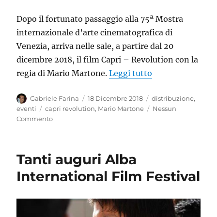
Dopo il fortunato passaggio alla 75ª Mostra
internazionale d’arte cinematografica di
Venezia, arriva nelle sale, a partire dal 20
dicembre 2018, il film Capri – Revolution con la
“Mario Martone 
regia di Mario Martone.
Leggi tutto
Autore
Pubblicato
Categorie
Gabriele Farina
18 Dicembre 2018
distribuzione
,
il
Tag
eventi
capri revolution
,
Mario Martone
Nessun
Commento
Tanti auguri Alba
International Film Festival