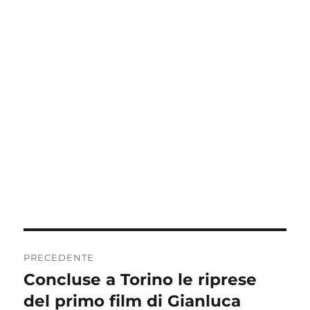
Navigazione
PRECEDENTE
articoli
Concluse a Torino le riprese
Articolo
precedente:
del primo film di Gianluca