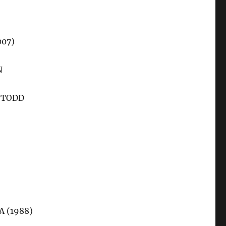
007)
N
EY TODD
A (1988)