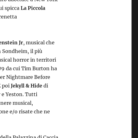
ui spicca
La Piccola
irenetta
nstein Jr
, musical che
n Sondheim, il più
ical horror in territori
79 da cui Tim Burton ha
o per Nightmare Before
E poi
Jekyll & Hide
di
 e Yeston. Tutti
enere musical,
one e/o risate che ne
ella Palazzina di Caccia