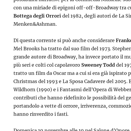
con una miriade di epigoni off-off-Broadway tra c
Bottega degli Orrori
del 1982, degli autori de La S
Menken&Ashman.
Di questa corrente si può anche considerare
Franke
Mel Brooks ha tratto dal suo film del 1973. Stephe
grande autore di Broadway, ha invece portato il mus
più seri e colti col capolavoro
Sweeney Todd
del 19
tratto un film da Oscar ma a cui si era già ispirat
Christmas del 1993 e La Sposa Cadavere del 2005. 
Wildhorn (1990) e i Fantasmi dell’Opera di Webber
contributi che hanno ridefinito le possibilità del g
portandolo a vette di orrore, irriverenza, commozi
hanno rinverdito i fasti.
Domenica 19 novembre alle 19 nel Salone d’Onore d