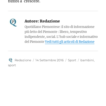
bimbi a crescere.
Autore:
Redazione
Quotidiano Piemontese: il sito di informazione
più letto del Piemonte : libero, tempestivo
indipendente, social. L'hub sociale e informativo
del Piemonte
Vedi tutti gli articoli di Redazione
Autore
Pubblicato
Categorie
Tag
Redazione
14 Settembre 2016
Sport
bambini
,
il
sport