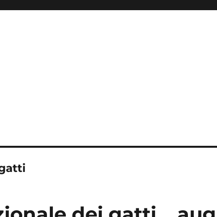
i
gatti
ionale dei gatti… aug