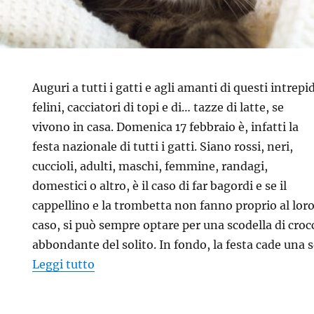
Auguri a tutti i gatti e agli amanti di questi intrepi
felini, cacciatori di topi e di… tazze di latte, se
vivono in casa. Domenica 17 febbraio è, infatti la
festa nazionale di tutti i gatti. Siano rossi, neri,
cuccioli, adulti, maschi, femmine, randagi,
domestici o altro, è il caso di far bagordi e se il
cappellino e la trombetta non fanno proprio al lor
caso, si può sempre optare per una scodella di croc
abbondante del solito. In fondo, la festa cade una s
“Festa nazionale dei gatti… auguri a tutt
Leggi tutto