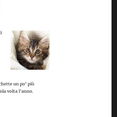
di
o
chette un po’ più
ola volta l’anno.
i i felini”