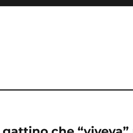
i
l gattino che “viveva”