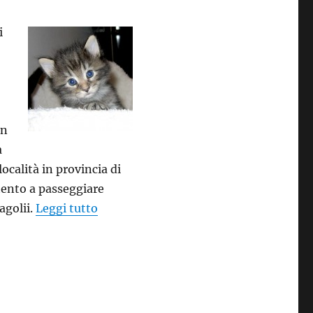
i
In
a
ocalità in provincia di
tento a passeggiare
“Salvato il gattino che “viveva” nel t
agolii.
Leggi tutto