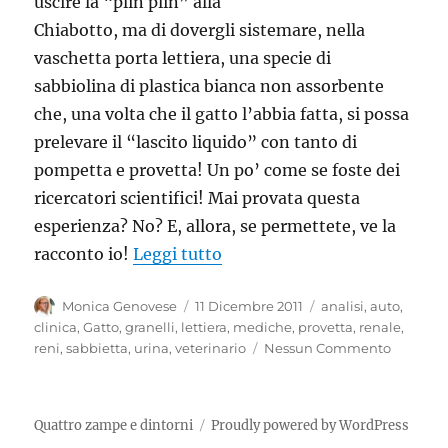
uscire la “plin plin” alla
Chiabotto, ma di dovergli sistemare, nella
vaschetta porta lettiera, una specie di
sabbiolina di plastica bianca non assorbente
che, una volta che il gatto l’abbia fatta, si possa
prelevare il “lascito liquido” con tanto di
pompetta e provetta! Un po’ come se foste dei
ricercatori scientifici! Mai provata questa
esperienza? No? E, allora, se permettete, ve la
“Quando il gatto deve fare la
racconto io!
Leggi tutto
Autore
Pubblicato
Tag
Monica Genovese
11 Dicembre 2011
analisi
,
auto
,
il
clinica
,
Gatto
,
granelli
,
lettiera
,
mediche
,
provetta
,
renale
,
reni
,
sabbietta
,
urina
,
veterinario
Nessun Commento
Quattro zampe e dintorni
Proudly powered by WordPress