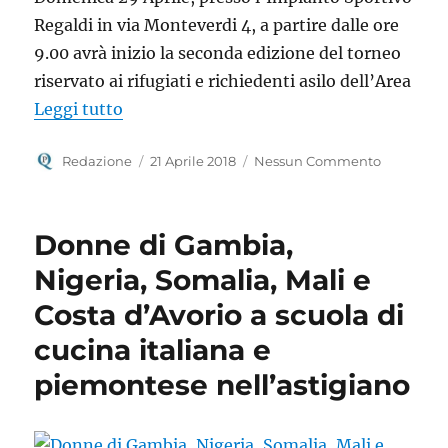
Regaldi in via Monteverdi 4, a partire dalle ore
9.00 avrà inizio la seconda edizione del torneo
riservato ai rifugiati e richiedenti asilo dell’Area
“Al via Balon Mundial – Football Commu
Leggi tutto
Autore
Pubblicato
Redazione
21 Aprile 2018
Nessun Commento
il
Donne di Gambia,
Nigeria, Somalia, Mali e
Costa d’Avorio a scuola di
cucina italiana e
piemontese nell’astigiano