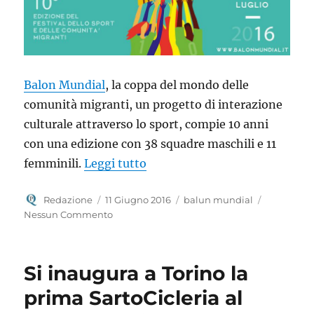
Balon Mundial
, la coppa del mondo delle
comunità migranti, un progetto di interazione
culturale attraverso lo sport, compie 10 anni
con una edizione con 38 squadre maschili e 11
“Balon Mundial celebra i 10 a
femminili.
Leggi tutto
Autore
Pubblicato
Tag
Redazione
11 Giugno 2016
balun mundial
il
Nessun Commento
Si inaugura a Torino la
prima SartoCicleria al