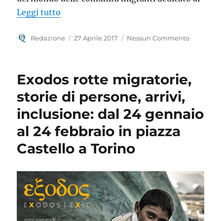
“Presentato Balon Mundial Football Comm
Leggi tutto
Autore
Pubblicato
Redazione
27 Aprile 2017
Nessun Commento
il
Exodos rotte migratorie,
storie di persone, arrivi,
inclusione: dal 24 gennaio
al 24 febbraio in piazza
Castello a Torino