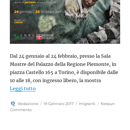
Dal 24 gennaio al 24 febbraio, presso la Sala
Mostre del Palazzo della Regione Piemonte, in
piazza Castello 165 a Torino, è disponibile dalle
10 alle 18, con ingresso libero, la mostra
“Exodos rotte migratorie, storie di person
Leggi tutto
Autore
Pubblicato
Tag
Redazione
19 Gennaio 2017
migranti
Nessun
il
Commento