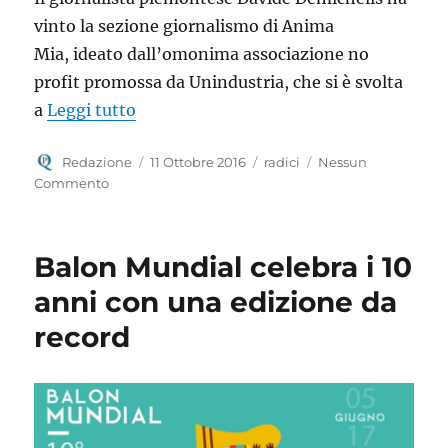
vinto la sezione giornalismo di Anima
Mia, ideato dall’omonima associazione no
profit promossa da Unindustria, che si è svolta
“Davide Demichelis ha vinto la sezion
a
Leggi tutto
Autore
Pubblicato
Tag
Redazione
11 Ottobre 2016
radici
Nessun
il
Commento
Balon Mundial celebra i 10
anni con una edizione da
record