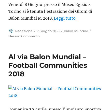
Venerdì 8 Giugno presso il Museo Egizio a
Torino si è tenuta l’estrazione dei Gironi di
“Parte a Torino 
Balon Mundial M 2018.
Leggi tutto
Autore
Pubblicato
Tag
Redazione
7 Giugno 2018
balon mundial
il
Nessun Commento
Al via Balon Mundial –
Football Communities
2018
Domenica 29 Aprile, presso l’Impianto Sportivo