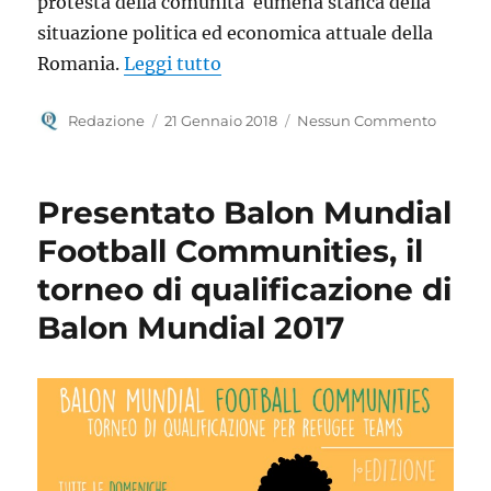
protesta della comunità eumena stanca della
situazione politica ed economica attuale della
“La comunità rumena protesta a
Romania.
Leggi tutto
Autore
Pubblicato
Redazione
21 Gennaio 2018
Nessun Commento
il
Presentato Balon Mundial
Football Communities, il
torneo di qualificazione di
Balon Mundial 2017