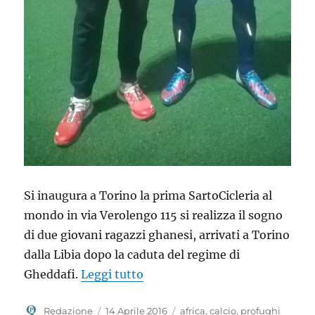
Si inaugura a Torino la prima SartoCicleria al
mondo in via Verolengo 115 si realizza il sogno
di due giovani ragazzi ghanesi, arrivati a Torino
dalla Libia dopo la caduta del regime di
“Si inaugura a Torino la prima
Gheddafi.
Leggi tutto
Autore
Pubblicato
Tag
Redazione
14 Aprile 2016
africa
,
calcio
,
profughi