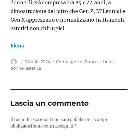
donne di età compresa tra 25 e 44 anni, a
dimostrazione del fatto che Gen Z, Millennial e
Gen X apprezzano e normalizzano trattamenti
estetici non chirurgici
Elena
Autore
Pubblicato
Categorie
Tag
5 Aprile 2024
Compagne di Banco
botox
,
il
donne
,
estetica
Lascia un commento
Il tuo indirizzo email non sarà pubblicato.
I campi
obbligatori sono contrassegnati
*