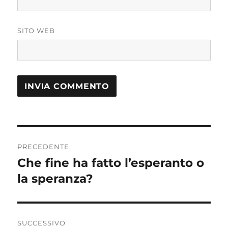
SITO WEB
Navigazione
PRECEDENTE
articoli
Che fine ha fatto l’esperanto o
Articolo
precedente:
la speranza?
SUCCESSIVO