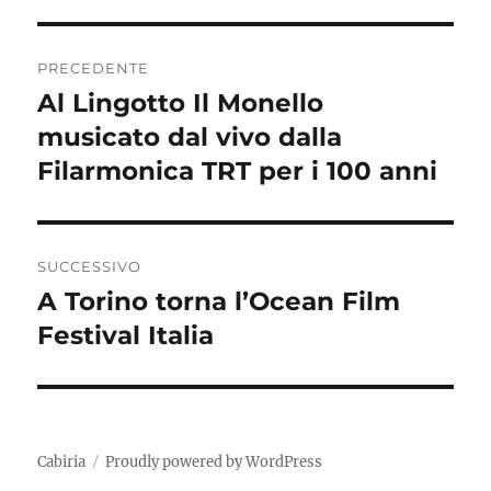
Navigazione
PRECEDENTE
articoli
Al Lingotto Il Monello
Articolo
precedente:
musicato dal vivo dalla
Filarmonica TRT per i 100 anni
SUCCESSIVO
A Torino torna l’Ocean Film
Articolo
successivo:
Festival Italia
Cabiria
Proudly powered by WordPress