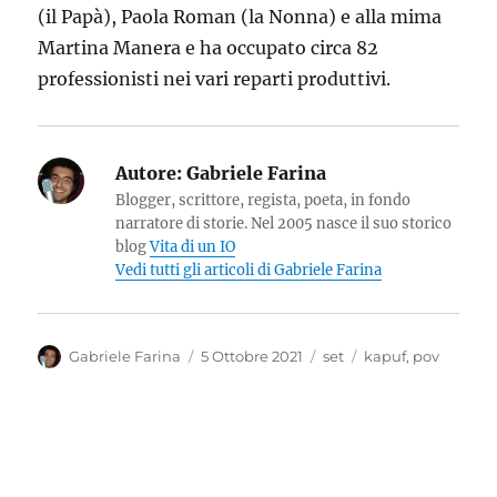
(il Papà), Paola Roman (la Nonna) e alla mima
Martina Manera e ha occupato circa 82
professionisti nei vari reparti produttivi.
Autore:
Gabriele Farina
Blogger, scrittore, regista, poeta, in fondo
narratore di storie. Nel 2005 nasce il suo storico
blog
Vita di un IO
Vedi tutti gli articoli di Gabriele Farina
Autore
Pubblicato
Categorie
Tag
Gabriele Farina
5 Ottobre 2021
set
kapuf
,
pov
il