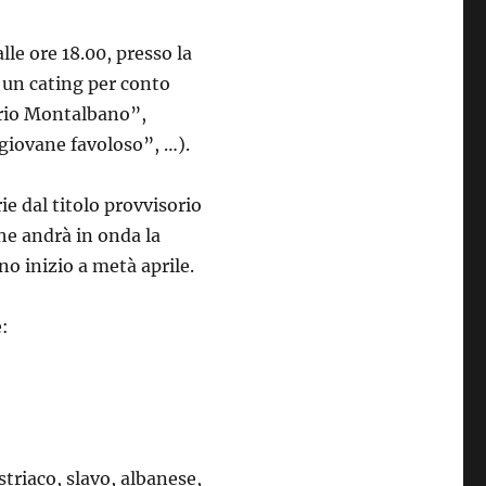
le ore 18.00, presso la
à un cating per conto
rio Montalbano”,
 giovane favoloso”, …).
ie dal titolo provvisorio
che andrà in onda la
no inizio a metà aprile.
e:
ustriaco, slavo, albanese,