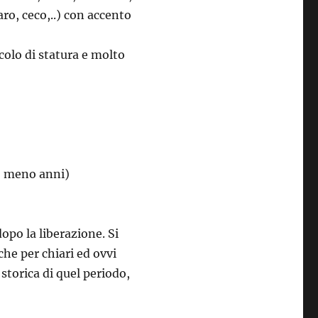
ro, ceco,..) con accento
olo di statura e molto
no meno anni)
po la liberazione. Si
 che per chiari ed ovvi
à storica di quel periodo,