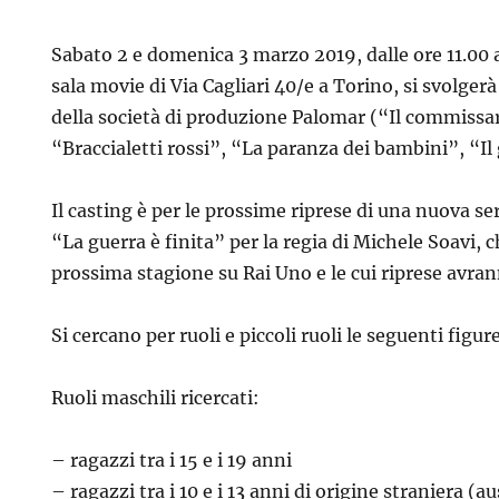
Sabato 2 e domenica 3 marzo 2019, dalle ore 11.00 al
sala movie di Via Cagliari 40/e a Torino, si svolger
della società di produzione Palomar
(“Il commissa
“Braccialetti rossi”, “La paranza dei bambini”, “Il
Il casting è per le prossime riprese di una nuova ser
“La guerra è finita” per la regia di Michele Soavi, 
prossima stagione su Rai Uno e le cui riprese avran
Si cercano per ruoli e piccoli ruoli le seguenti figur
Ruoli maschili ricercati:
– ragazzi tra i 15 e i 19 anni
– ragazzi tra i 10 e i 13 anni di origine straniera (a