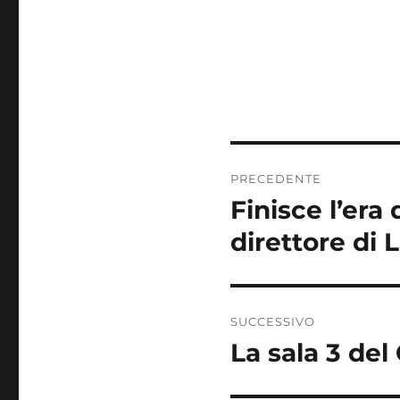
Navigazione
PRECEDENTE
articoli
Finisce l’era
Articolo
precedente:
direttore di 
SUCCESSIVO
La sala 3 de
Articolo
successivo: