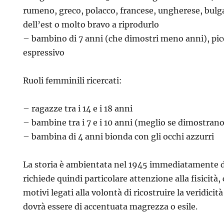
rumeno, greco, polacco, francese, ungherese, bulga
dell’est o molto bravo a riprodurlo
– bambino di 7 anni (che dimostri meno anni), picc
espressivo
Ruoli femminili ricercati:
– ragazze tra i 14 e i 18 anni
– bambine tra i 7 e i 10 anni (meglio se dimostra
– bambina di 4 anni bionda con gli occhi azzurri
La storia è ambientata nel 1945 immediatamente do
richiede quindi particolare attenzione alla fisicità,
motivi legati alla volontà di ricostruire la veridicit
dovrà essere di accentuata magrezza o esile.